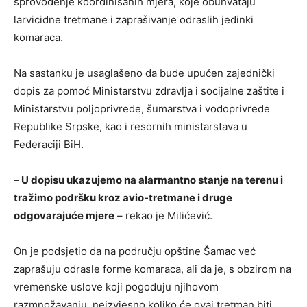
sprovođenje koordinisanih mjera, koje obuhvataju
larvicidne tretmane i zaprašivanje odraslih jedinki
komaraca.
Na sastanku je usaglašeno da bude upućen zajednički
dopis za pomoć Ministarstvu zdravlja i socijalne zaštite i
Ministarstvu poljoprivrede, šumarstva i vodoprivrede
Republike Srpske, kao i resornih ministarstava u
Federaciji BiH.
–
U dopisu ukazujemo na alarmantno stanje na terenu i
tražimo podršku kroz avio-tretmane i druge
odgovarajuće mjere
– rekao je Milićević.
On je podsjetio da na području opštine Šamac već
zaprašuju odrasle forme komaraca, ali da je, s obzirom na
vremenske uslove koji pogoduju njihovom
razmnožavanju, neizvjesno koliko će ovaj tretman biti