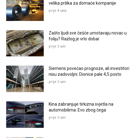
velika prilika za domaće kompanije
prije 4 sata
Zašto ljudi sve češće umotavaju novac u
foliju? Razlog je vrlo dobar
prije 5 sati
Siemens povećao prognoze, ali investitori
nisu zadovoljni: Dionice pale 4,5 posto
prije 5 sati
Kina zabranjuje tirkizna svjetla na
automobilima: Evo zbog čega
prije 5 sati