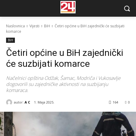
Naslovnica
Vijesti
BiH
Četiri općine u BiH zajednički će suzbijati
komarce
BiH
Četiri općine u BiH zajednički
će suzbijati komarce
Načelnici opština Odžak, Šamac, Modriča i Vukosavlje
dogovorili su zajedničke aktivnosti na suzbijanju
komaraca.
autor:
A C
1. Maja 2025.
164
0