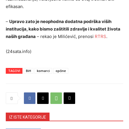
efikasan.
–
Upravo zato je neophodna dodatna podrška viših
institucija, kako bismo zaštitili zdravlje i kvalitet života
naših građana
– rekao je Milićević, prenosi
RTRS
.
(24sata.info)
TAGOVI
BiH
komarci
općine
IZ ISTE KATEGORIJE