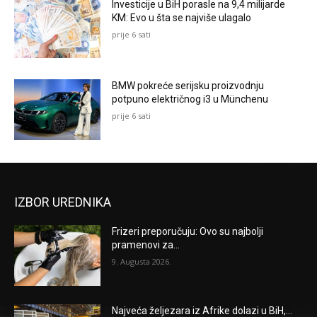
Investicije u BiH porasle na 9,4 milijarde
KM: Evo u šta se najviše ulagalo
prije 6 sati
BMW pokreće serijsku proizvodnju
potpuno električnog i3 u Münchenu
prije 6 sati
IZBOR UREDNIKA
Frizeri preporučuju: Ovo su najbolji
pramenovi za...
9. Augusta 2026.
Najveća željezara iz Afrike dolazi u BiH,...