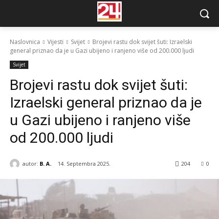
Naslovnica
Vijesti
Svijet
Brojevi rastu dok svijet šuti: Izraelski
general priznao da je u Gazi ubijeno i ranjeno više od 200.000 ljudi
Svijet
Brojevi rastu dok svijet šuti:
Izraelski general priznao da je
u Gazi ubijeno i ranjeno više
od 200.000 ljudi
autor:
B. A.
14. Septembra 2025.
204
0