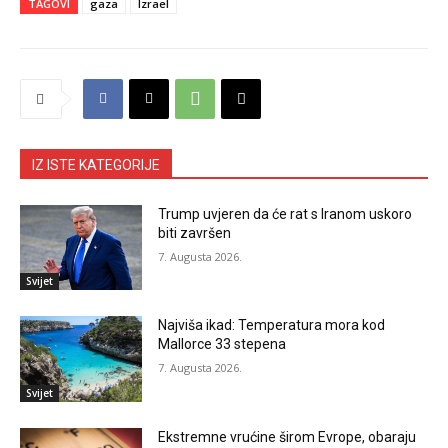
TAGOVI
gaza
Izrael
IZ ISTE KATEGORIJE
Trump uvjeren da će rat s Iranom uskoro
biti završen
7. Augusta 2026.
Svijet
Najviša ikad: Temperatura mora kod
Mallorce 33 stepena
7. Augusta 2026.
Svijet
Ekstremne vrućine širom Evrope, obaraju