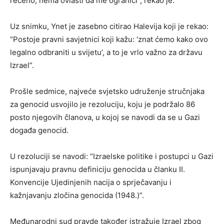
rečeno, nema ovlasti da me ograniči”, rekao je.
Uz snimku, Ynet je zasebno citirao Halevija koji je rekao:
“Postoje pravni savjetnici koji kažu: ‘znat ćemo kako ovo
legalno odbraniti u svijetu’, a to je vrlo važno za državu
Izrael”.
Prošle sedmice, najveće svjetsko udruženje stručnjaka
za genocid usvojilo je rezoluciju, koju je podržalo 86
posto njegovih članova, u kojoj se navodi da se u Gazi
događa genocid.
U rezoluciji se navodi: “Izraelske politike i postupci u Gazi
ispunjavaju pravnu definiciju genocida u članku II.
Konvencije Ujedinjenih nacija o sprječavanju i
kažnjavanju zločina genocida (1948.)”.
Međunarodni sud pravde također istražuje Izrael zbog