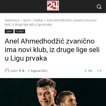
Naslovnica
Sport
Fudbal
Anel Ahmedhodžić zvanično ima novi
klub, iz druge lige seli u Ligu prvaka
Sport
Fudbal
Anel Ahmedhodžić zvanično
ima novi klub, iz druge lige seli
u Ligu prvaka
autor:
T. C.
5. Augusta 2025.
152
0