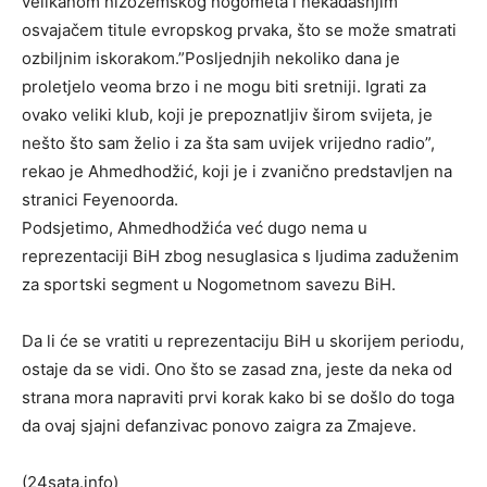
velikanom nizozemskog nogometa i nekadašnjim
osvajačem titule evropskog prvaka, što se može smatrati
ozbiljnim iskorakom.”Posljednjih nekoliko dana je
proletjelo veoma brzo i ne mogu biti sretniji. Igrati za
ovako veliki klub, koji je prepoznatljiv širom svijeta, je
nešto što sam želio i za šta sam uvijek vrijedno radio”,
rekao je Ahmedhodžić, koji je i zvanično predstavljen na
stranici Feyenoorda.
Podsjetimo, Ahmedhodžića već dugo nema u
reprezentaciji BiH zbog nesuglasica s ljudima zaduženim
za sportski segment u Nogometnom savezu BiH.
Da li će se vratiti u reprezentaciju BiH u skorijem periodu,
ostaje da se vidi. Ono što se zasad zna, jeste da neka od
strana mora napraviti prvi korak kako bi se došlo do toga
da ovaj sjajni defanzivac ponovo zaigra za Zmajeve.
(24sata.info)