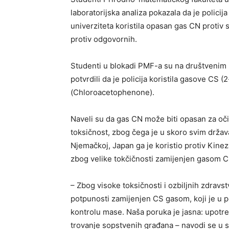
laboratorijska analiza pokazala da je polic
univerziteta koristila opasan gas CN protiv 
protiv odgovornih.
Studenti u blokadi PMF-a su na društvenim mr
potvrdili da je policija koristila gasove CS 
(Chloroacetophenone).
Naveli su da gas CN može biti opasan za oči,
toksičnost, zbog čega je u skoro svim država
Njemačkoj, Japan ga je koristio protiv Kine
zbog velike tokčičnosti zamijenjen gasom C
– Zbog visoke toksičnosti i ozbiljnih zdravs
potpunosti zamijenjen CS gasom, koji je u po
kontrolu mase. Naša poruka je jasna: upotre
trovanje sopstvenih građana – navodi se u 