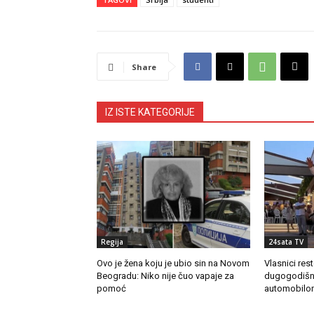
Share
IZ ISTE KATEGORIJE
Regija
24sata TV
Ovo je žena koju je ubio sin na Novom
Vlasnici res
Beogradu: Niko nije čuo vapaje za
dugogodišn
pomoć
automobilo