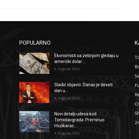
POPULARNO
K
Ekonomisti sa zebnjom gledaju u
To
američki dolar:...
B
6. Augusta 2026.
Sv
F
.
Sladić objavio: Danas je deveti
dan u...
Re
6. Augusta 2026.
Cr
S
Novi detalji udesa kod
Tomislavgrada: Preminuo
2
muškarac...
6. Augusta 2026.