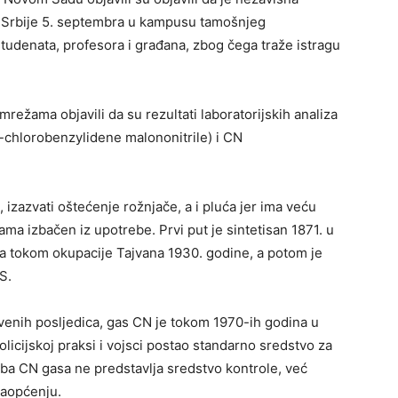
ija Srbije 5. septembra u kampusu tamošnjeg
studenata, profesora i građana, zbog čega traže istragu
ežama objavili da su rezultati laboratorijskih analiza
(2-chlorobenzylidene malononitrile) i CN
 izazvati oštećenje rožnjače, a i pluća jer ima veću
ma izbačen iz upotrebe. Prvi put je sintetisan 1871. u
za tokom okupacije Tajvana 1930. godine, a potom je
S.
tvenih posljedica, gas CN je tokom 1970-ih godina u
licijskoj praksi i vojsci postao standarno sredstvo za
ba CN gasa ne predstavlja sredstvo kontrole, već
saopćenju.