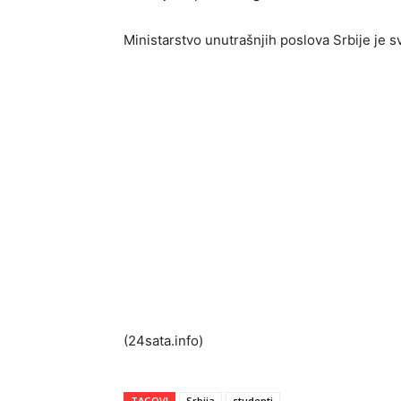
Ministarstvo unutrašnjih poslova Srbije je
(24sata.info)
TAGOVI
Srbija
studenti