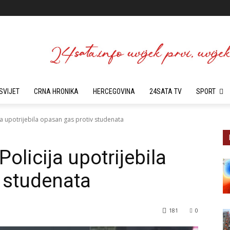
SVIJET
CRNA HRONIKA
HERCEGOVINA
24SATA TV
SPORT
ja upotrijebila opasan gas protiv studenata
olicija upotrijebila
 studenata
181
0