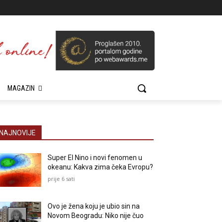
MAGAZIN
NAJNOVIJE
Super El Nino i novi fenomen u
okeanu: Kakva zima čeka Evropu?
prije 6 sati
Ovo je žena koju je ubio sin na
Novom Beogradu: Niko nije čuo