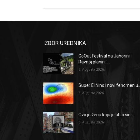
IZBOR UREDNIKA
GoOut Festival na Jahorini i
Ravnoj planini:...
6. Augusta 2026.
Super El Nino i novi fenomen u..
6. Augusta 2026.
Ovo je žena koju je ubio sin...
6. Augusta 2026.