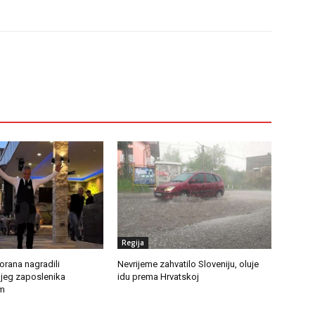
Regija
torana nagradili
Nevrijeme zahvatilo Sloveniju, oluje
jeg zaposlenika
idu prema Hrvatskoj
m