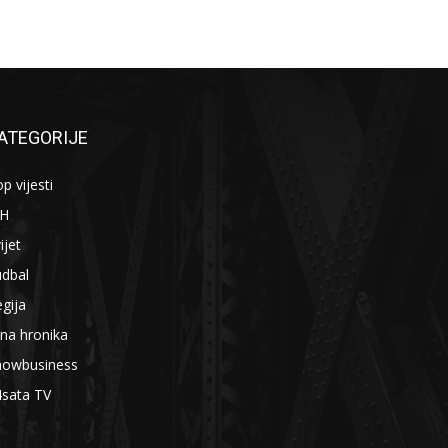
ATEGORIJE
p vijesti
iH
ijet
udbal
gija
na hronika
howbusiness
4sata TV