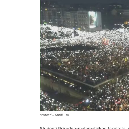
protesti u Srbiji - n1
Studenti Prirodno-matematičkog fakulteta u 