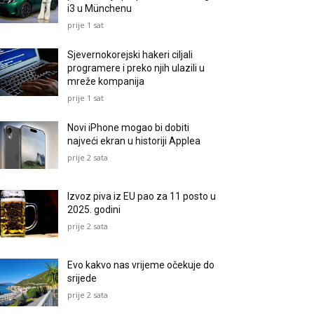
i3 u Münchenu
prije 1 sat
Sjevernokorejski hakeri ciljali
programere i preko njih ulazili u
mreže kompanija
prije 1 sat
Novi iPhone mogao bi dobiti
najveći ekran u historiji Applea
prije 2 sata
Izvoz piva iz EU pao za 11 posto u
2025. godini
prije 2 sata
Evo kakvo nas vrijeme očekuje do
srijede
prije 2 sata