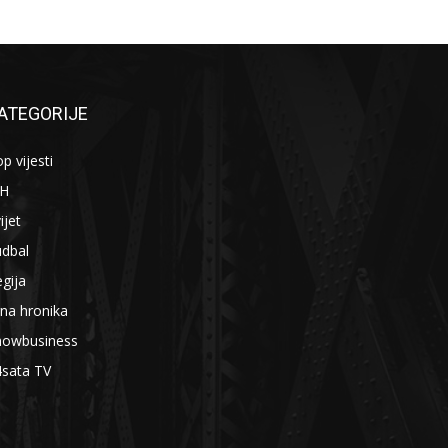
ATEGORIJE
p vijesti
iH
ijet
udbal
gija
na hronika
howbusiness
4sata TV