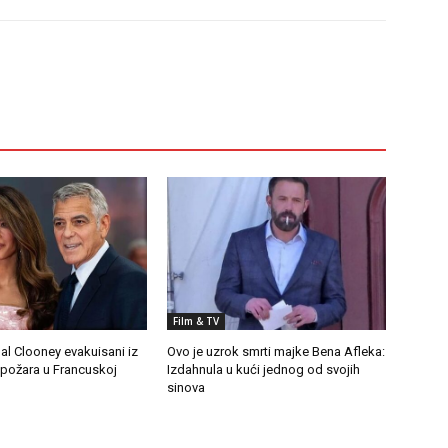
Film & TV
al Clooney evakuisani iz
Ovo je uzrok smrti majke Bena Afleka:
ožara u Francuskoj
Izdahnula u kući jednog od svojih
sinova