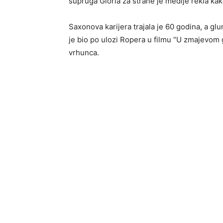
supruga Gloria za strane je medije rekla ka
Saxonova karijera trajala je 60 godina, a glum
je bio po ulozi Ropera u filmu “U zmajevom g
vrhunca.