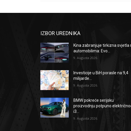
IZBOR UREDNIKA
Kina zabranjuje tirkizna svjetla
automobilima: Evo...
9. Augusta 2026.
Investicije u BiH porasle na 9,4
milijarde...
9. Augusta 2026.
BMW pokreće serijsku
proizvodnju potpuno električno
i3...
9. Augusta 2026.