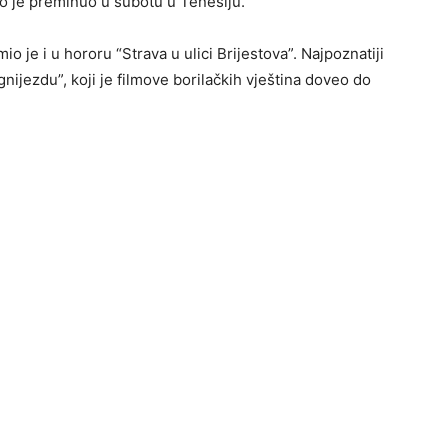
ko je preminuo u subotu u Tenesiju.
io je i u hororu “Strava u ulici Brijestova”. Najpoznatiji
nijezdu”, koji je filmove borilačkih vještina doveo do