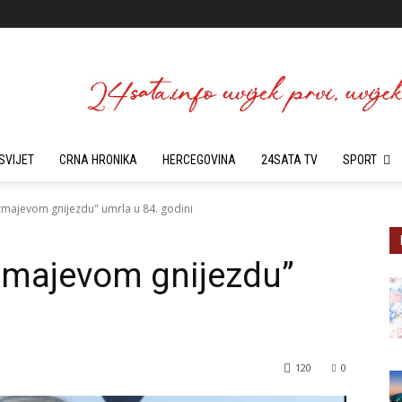
SVIJET
CRNA HRONIKA
HERCEGOVINA
24SATA TV
SPORT
 zmajevom gnijezdu" umrla u 84. godini
 zmajevom gnijezdu”
120
0