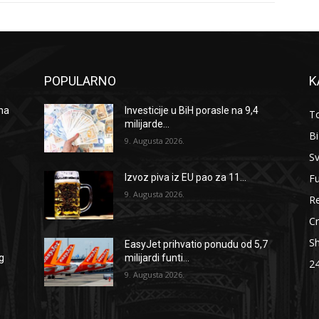
POPULARNO
K
 na
Investicije u BiH porasle na 9,4
To
milijarde...
B
9. Augusta 2026.
Sv
F
Izvoz piva iz EU pao za 11...
9. Augusta 2026.
Re
Cr
S
EasyJet prihvatio ponudu od 5,7
g
milijardi funti...
2
9. Augusta 2026.