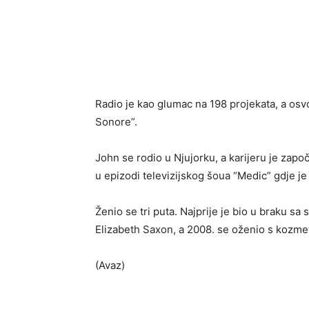
Radio je kao glumac na 198 projekata, a osv
Sonore”.
John se rodio u Njujorku, a karijeru je zapo
u epizodi televizijskog šoua “Medic” gdje j
Ženio se tri puta. Najprije je bio u braku 
Elizabeth Saxon, a 2008. se oženio s kozme
(Avaz)