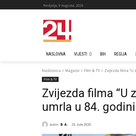
Nedjelja, 9 Augusta, 2026
NASLOVNA
VIJESTI
BIH
REGIJA
Naslovnica
Magazin
Film & TV
Zvijezda filma "U
Film & TV
Zvijezda filma “U
umrla u 84. godini
autor:
B. A.
26. Jula 2020.