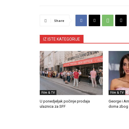
Share
IZ ISTE KATEGORIJE
Film & TV
Film & TV
U ponedjeljak počinje prodaja
George i Am
ulaznica za SFF
doma zbog p