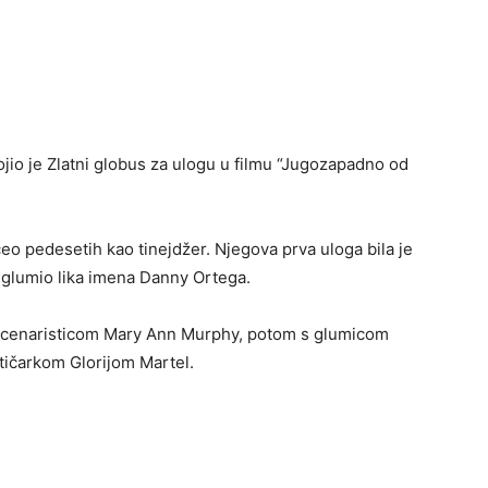
ojio je Zlatni globus za ulogu u filmu “Jugozapadno od
čeo pedesetih kao tinejdžer. Njegova prva uloga bila je
e glumio lika imena Danny Ortega.
sa scenaristicom Mary Ann Murphy, potom s glumicom
tičarkom Glorijom Martel.