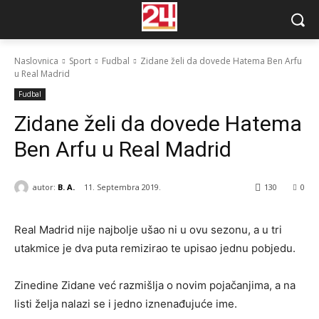
Naslovnica
Sport
Fudbal
Zidane želi da dovede Hatema Ben Arfu
u Real Madrid
Fudbal
Zidane želi da dovede Hatema
Ben Arfu u Real Madrid
autor:
B. A.
11. Septembra 2019.
130
0
Real Madrid nije najbolje ušao ni u ovu sezonu, a u tri
utakmice je dva puta remizirao te upisao jednu pobjedu.
Zinedine Zidane već razmišlja o novim pojačanjima, a na
listi želja nalazi se i jedno iznenađujuće ime.