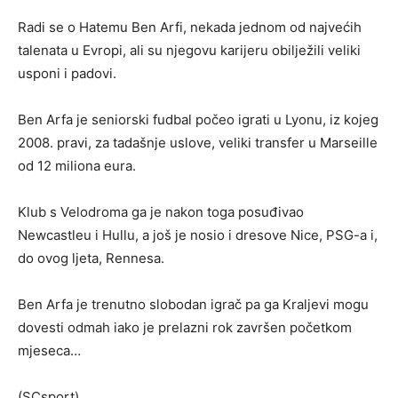
Radi se o Hatemu Ben Arfi, nekada jednom od najvećih
talenata u Evropi, ali su njegovu karijeru obilježili veliki
usponi i padovi.
Ben Arfa je seniorski fudbal počeo igrati u Lyonu, iz kojeg
2008. pravi, za tadašnje uslove, veliki transfer u Marseille
od 12 miliona eura.
Klub s Velodroma ga je nakon toga posuđivao
Newcastleu i Hullu, a još je nosio i dresove Nice, PSG-a i,
do ovog ljeta, Rennesa.
Ben Arfa je trenutno slobodan igrač pa ga Kraljevi mogu
dovesti odmah iako je prelazni rok završen početkom
mjeseca…
(SCsport)