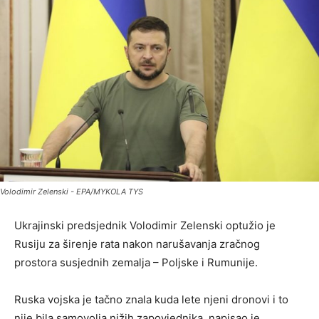
Volodimir Zelenski - EPA/MYKOLA TYS
Ukrajinski predsjednik Volodimir Zelenski optužio je
Rusiju za širenje rata nakon narušavanja zračnog
prostora susjednih zemalja – Poljske i Rumunije.
Ruska vojska je tačno znala kuda lete njeni dronovi i to
nije bila samovolja nižih zapovjednika, napisao je