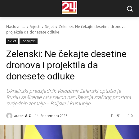
Naslovnica
Vijesti
Svijet
Zelenski: Ne čekajte desetine dronova i
projektila da donesete odluke
Svijet
Top vijesti
Zelenski: Ne čekajte desetine
dronova i projektila da
donesete odluke
Ukrajinski predsjednik Volodimir Zelenski optužio je
Rusiju za širenje rata nakon narušavanja zračnog prostora
susjednih zemalja – Poljske i Rumunije.
autor:
A C
14. Septembra 2025.
151
0