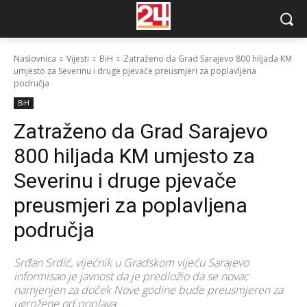
Naslovnica
Vijesti
BiH
Zatraženo da Grad Sarajevo 800 hiljada KM
umjesto za Severinu i druge pjevače preusmjeri za poplavljena
područja
BiH
Zatraženo da Grad Sarajevo
800 hiljada KM umjesto za
Severinu i druge pjevače
preusmjeri za poplavljena
područja
Srđan Srdić, vijećnik u Gradskom vijeću Sarajevo
informisao je javnost da je predložio da se novac
namjenjen za doček Nove godine bude preusmjeren za
ugrožene od poplava.