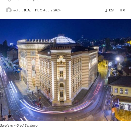
autor:
B. A.
11. Oktobra 2024.
128
0
Sarajevo - Grad Sarajevo