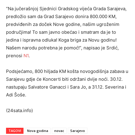
“Na jučerašnjoj Sjednici Gradskog vijeća Grada Sarajeva,
predložio sam da Grad Sarajevo donira 800.000 KM,
predviđenih za doček Nove godine, našim ugroženim
područjima! To sam javno obećao i smatram da je to
jedina i ispravna odluka! Koga briga za Novu godinu!
Našem narodu potrebna je pomoć!”, napisao je Srdić,
prenosi
N1
.
Podsjećamo, 800 hiljada KM košta novogodišnja zabava u
Sarajevu gdje će Koncerti biti održani dvije noći. 30.12.
nastupaju Salvatore Ganacci i Sara Jo, a 31.12. Severina i
Adi Šoše.
(24sata.info)
TAGOVI
Nova godina
novac
Sarajevo