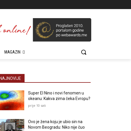
MAGAZIN
NAJNOVIJE
Super El Nino i novi fenomen u
okeanu: Kakva zima čeka Evropu?
prije 10 sati
Ovo je žena koju je ubio sin na
Novom Beogradu: Niko nije čuo