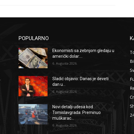
POPULARNO
K
Ekonomisti sa zebnjom gledaju u
To
američki dolar:...
B
6. Augusta 2026.
Sv
F
.
Sladić objavio: Danas je deveti
dan u...
Re
6. Augusta 2026.
Cr
S
Novi detalji udesa kod
Tomislavgrada: Preminuo
2
muškarac...
6. Augusta 2026.