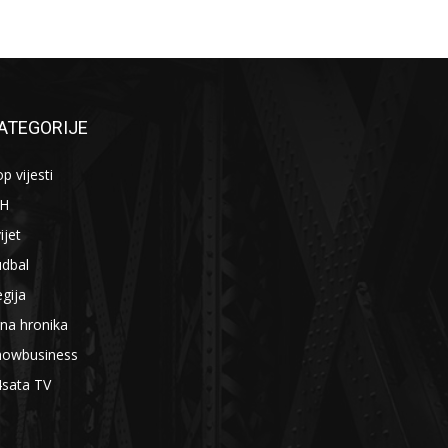
ATEGORIJE
p vijesti
iH
ijet
udbal
gija
na hronika
howbusiness
4sata TV