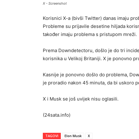
X - Screenshot
Korisnici X-a (bivši Twitter) danas imaju p
Probleme su prijavile desetine hiljada korisn
također imaju problema s pristupom mreži.
Prema Downdetectoru, došlo je do tri inciden
korisnika u Velikoj Britaniji. X je ponovno 
Kasnije je ponovno došlo do problema, Down
je proradio nakon 45 minuta, da bi uskoro 
X i Musk se još uvijek nisu oglasili.
(24sata.info)
TAGOVI
Elon Musk
X