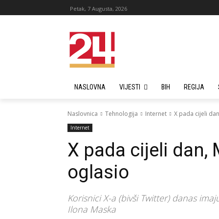
Petak, 7 Augusta, 2026
NASLOVNA
VIJESTI
BIH
REGIJA
Naslovnica
Tehnologija
Internet
X pada cijeli dan
Internet
X pada cijeli dan, 
oglasio
Korisnici X-a (bivši Twitter) danas i
Ilona Maska