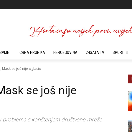
SVIJET
CRNA HRONIKA
HERCEGOVINA
24SATA TV
SPORT
, Mask se još nije oglasio
Mask se još nije
maju problema s korištenjem društvene mreže