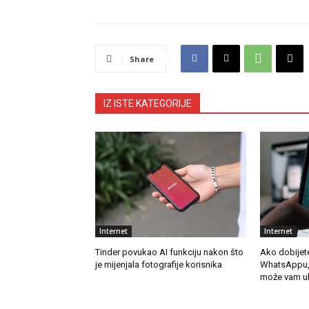
Share
IZ ISTE KATEGORIJE
Internet
Internet
Tinder povukao AI funkciju nakon što
Ako dobijet
je mijenjala fotografije korisnika
WhatsAppu, n
može vam uk