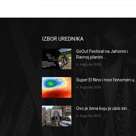
IZBOR UREDNIKA
GoOut Festival na Jahorini i
Ravnoj planini:...
6. Augusta 2026.
Super El Nino i novi fenomen u..
6. Augusta 2026.
Ovo je žena koju je ubio sin...
6. Augusta 2026.