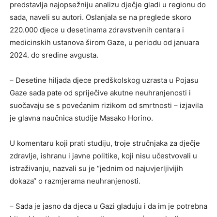
predstavlja najopsežniju analizu dječje gladi u regionu do
sada, naveli su autori. Oslanjala se na preglede skoro
220.000 djece u desetinama zdravstvenih centara i
medicinskih ustanova širom Gaze, u periodu od januara
2024. do sredine avgusta.
– Desetine hiljada djece predškolskog uzrasta u Pojasu
Gaze sada pate od spriječive akutne neuhranjenosti i
suočavaju se s povećanim rizikom od smrtnosti – izjavila
je glavna naučnica studije Masako Horino.
U komentaru koji prati studiju, troje stručnjaka za dječje
zdravlje, ishranu i javne politike, koji nisu učestvovali u
istraživanju, nazvali su je “jednim od najuvjerljivijih
dokaza“ o razmjerama neuhranjenosti.
– Sada je jasno da djeca u Gazi gladuju i da im je potrebna