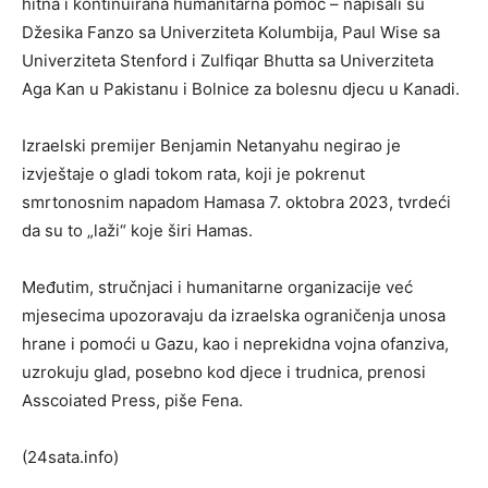
hitna i kontinuirana humanitarna pomoć – napisali su
Džesika Fanzo sa Univerziteta Kolumbija, Paul Wise sa
Univerziteta Stenford i Zulfiqar Bhutta sa Univerziteta
Aga Kan u Pakistanu i Bolnice za bolesnu djecu u Kanadi.
Izraelski premijer Benjamin Netanyahu negirao je
izvještaje o gladi tokom rata, koji je pokrenut
smrtonosnim napadom Hamasa 7. oktobra 2023, tvrdeći
da su to „laži“ koje širi Hamas.
Međutim, stručnjaci i humanitarne organizacije već
mjesecima upozoravaju da izraelska ograničenja unosa
hrane i pomoći u Gazu, kao i neprekidna vojna ofanziva,
uzrokuju glad, posebno kod djece i trudnica, prenosi
Asscoiated Press, piše Fena.
(24sata.info)