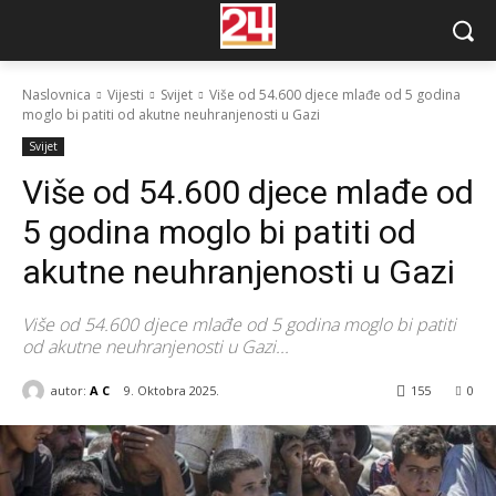
Naslovnica
Vijesti
Svijet
Više od 54.600 djece mlađe od 5 godina
moglo bi patiti od akutne neuhranjenosti u Gazi
Svijet
Više od 54.600 djece mlađe od
5 godina moglo bi patiti od
akutne neuhranjenosti u Gazi
Više od 54.600 djece mlađe od 5 godina moglo bi patiti
od akutne neuhranjenosti u Gazi...
autor:
A C
9. Oktobra 2025.
155
0