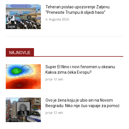
Teheran poslao upozorenje Zaljevu:
“Prenesite Trumpu ili slijedi haos”
6. Augusta 2026.
Svijet
NAJNOVIJE
Super El Nino i novi fenomen u okeanu:
Kakva zima čeka Evropu?
prije 12 sati
Ovo je žena koju je ubio sin na Novom
Beogradu: Niko nije čuo vapaje za pomoć
prije 12 sati