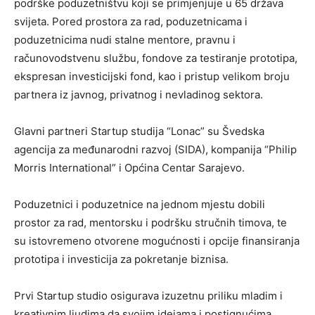
podrške poduzetništvu koji se primjenjuje u 65 država
svijeta. Pored prostora za rad, poduzetnicama i
poduzetnicima nudi stalne mentore, pravnu i
računovodstvenu službu, fondove za testiranje prototipa,
ekspresan investicijski fond, kao i pristup velikom broju
partnera iz javnog, privatnog i nevladinog sektora.
Glavni partneri Startup studija “Lonac” su Švedska
agencija za međunarodni razvoj (SIDA), kompanija “Philip
Morris International” i Općina Centar Sarajevo.
Poduzetnici i poduzetnice na jednom mjestu dobili
prostor za rad, mentorsku i podršku stručnih timova, te
su istovremeno otvorene mogućnosti i opcije finansiranja
prototipa i investicija za pokretanje biznisa.
Prvi Startup studio osigurava izuzetnu priliku mladim i
kreativnim ljudima da svojim idejama i postignućima