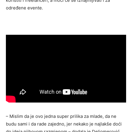
koristiti i freelanceri, a moći će se iznajmljivati i za
određene evente.
– Mislim da je ovo jedna super prilika za mlade, da ne
budu sami i da rade zajedno, jer nekako je najlakše doći
do ideja njihovom razmjenom – dodala je Deliomerović.