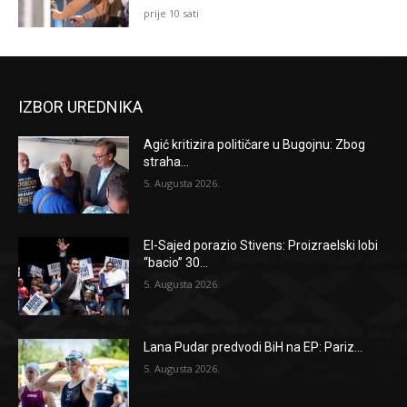
prije 10 sati
IZBOR UREDNIKA
Agić kritizira političare u Bugojnu: Zbog
straha...
5. Augusta 2026.
El-Sajed porazio Stivens: Proizraelski lobi
“bacio” 30...
5. Augusta 2026.
Lana Pudar predvodi BiH na EP: Pariz...
5. Augusta 2026.