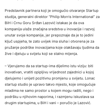
Predstavnik partnera koji je omogućio otvaranje Startup
studija, generalni direktor “Philip Morris International” za
BiH i Crnu Goru Srđan Lazović istakao je da ova
kompanija ulaže značajna sredstva u inovacije i razvoj
unutar svoje kompanije, jer prepoznaje da je to jedini
ključ uspjeha, te zato uvijek ima sluha i otvorena je za
pružanje podrške inovacijama koje olakšavaju ljudima da
žive i djeluju u svijetu koji se stalno mijenja.
– Vjerujemo da sa startup-ima dijelimo istu viziju: biti
inovativan, vratiti opipljivu vrijednost zajednici u kojoj
djelujemo i unijeti pozitivnu promjenu u svijetu. Lonac
startup studio je upravo takvo mjesto, koje omogućuje
mladima ne samo prostor u kojem mogu raditi, nego i
podršku u njihovim naporima, i razmjenu iskustava sa
drugim startupima, u BiH i vani – poručio je Lazović.