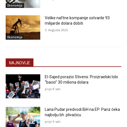
Ekonomija
Velike naftne kompanije ostvarile 93
milijarde dolara dobiti
5. Augusta 2026.
Ekonomija
NAJNOVIJE
El-Sajed porazio Stivens: Proizraelski lobi
“bacio” 30 miliona dolara
prije 8 sati
Lana Pudar predvodi BiH na EP: Pariz čeka
najbolju bh. plivačicu
prije 9 sati