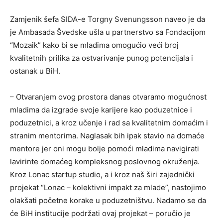
Zamjenik šefa SIDA-e Torgny Svenungsson naveo je da
je Ambasada Švedske ušla u partnerstvo sa Fondacijom
“Mozaik” kako bi se mladima omogućio veći broj
kvalitetnih prilika za ostvarivanje punog potencijala i
ostanak u BiH.
– Otvaranjem ovog prostora danas otvaramo mogućnost
mladima da izgrade svoje karijere kao poduzetnice i
poduzetnici, a kroz učenje i rad sa kvalitetnim domaćim i
stranim mentorima. Naglasak bih ipak stavio na domaće
mentore jer oni mogu bolje pomoći mladima navigirati
lavirinte domaćeg kompleksnog poslovnog okruženja.
Kroz Lonac startup studio, a i kroz naš širi zajednički
projekat “Lonac – kolektivni impakt za mlade”, nastojimo
olakšati početne korake u poduzetništvu. Nadamo se da
će BiH institucije podržati ovaj projekat – poručio je