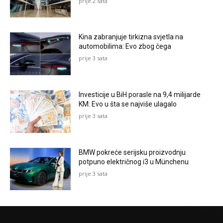
prije 2 sata
Kina zabranjuje tirkizna svjetla na
automobilima: Evo zbog čega
prije 3 sata
Investicije u BiH porasle na 9,4 milijarde
KM: Evo u šta se najviše ulagalo
prije 3 sata
BMW pokreće serijsku proizvodnju
potpuno električnog i3 u Münchenu
prije 3 sata