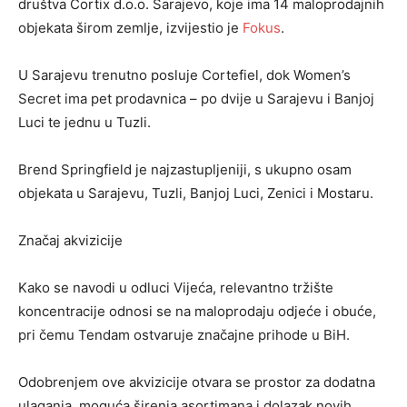
društva Cortix d.o.o. Sarajevo, koje ima 14 maloprodajnih
objekata širom zemlje, izvijestio je
Fokus
.
U Sarajevu trenutno posluje Cortefiel, dok Women’s
Secret ima pet prodavnica – po dvije u Sarajevu i Banjoj
Luci te jednu u Tuzli.
Brend Springfield je najzastupljeniji, s ukupno osam
objekata u Sarajevu, Tuzli, Banjoj Luci, Zenici i Mostaru.
Značaj akvizicije
Kako se navodi u odluci Vijeća, relevantno tržište
koncentracije odnosi se na maloprodaju odjeće i obuće,
pri čemu Tendam ostvaruje značajne prihode u BiH.
Odobrenjem ove akvizicije otvara se prostor za dodatna
ulaganja, moguća širenja asortimana i dolazak novih