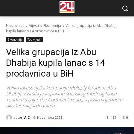
Naslovnica
Vijesti
Ekonomija
Velika grupacija iz Abu Dhabija
kupila lanac s 14 prodavnica u BiH
Ekonomija
Top vijesti
Velika grupacija iz Abu
Dhabija kupila lanac s 14
prodavnica u BiH
Velika investicijska kompanija Multiply Group iz Abu
Dhabija završila je kupovinu španskog modnog lanca
Tendam (ranije The Cortefiel Group), u poslu vrijednom
oko 1,5 milijardi dolara.
autor:
A C
9. Novembra 2025.
182
0