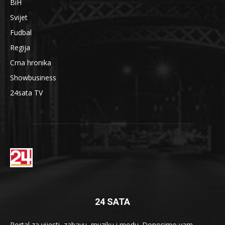
BiH
Svijet
Fudbal
Regija
Crna hronika
Showbusiness
24sata TV
24 SATA
Portal za vijesti, zabavu, muziku i modu. Donosimo vam