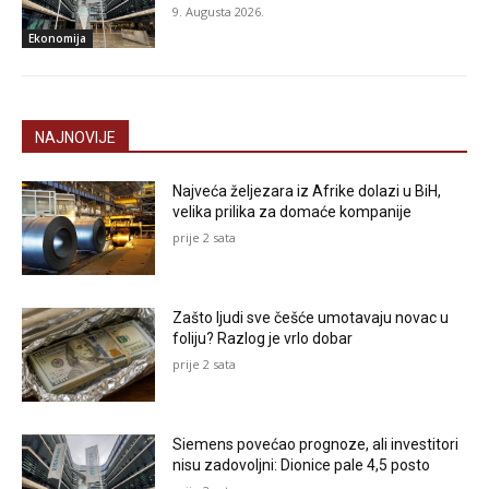
9. Augusta 2026.
Ekonomija
NAJNOVIJE
Najveća željezara iz Afrike dolazi u BiH,
velika prilika za domaće kompanije
prije 2 sata
Zašto ljudi sve češće umotavaju novac u
foliju? Razlog je vrlo dobar
prije 2 sata
Siemens povećao prognoze, ali investitori
nisu zadovoljni: Dionice pale 4,5 posto