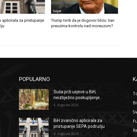
Svijet
 aplicirala za pristupanje
Trump tvrdi da je dogovor blizu: Iran
čju
preuzima kontrolu nad moreuzom?
POPULARNO
K
Suša prži usjeve u BiH,
To
neizbježno poskupljenje...
B
6. Augusta 2026.
Sv
F
BiH zvanično aplicirala za
pristupanje SEPA području
Re
6. Augusta 2026.