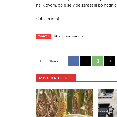
nalik ovom, gdje se vide zaraženi po hodnic
(24sata.info)
TAGOVI
Kina
koronavirus
Share
IZ ISTE KATEGORIJE