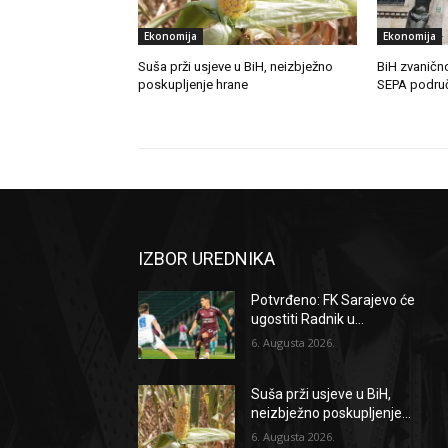
Ekonomija
Ekonomija
Suša prži usjeve u BiH, neizbježno
BiH zvanično
poskupljenje hrane
SEPA podru
IZBOR UREDNIKA
Potvrđeno: FK Sarajevo će
ugostiti Radnik u...
6. Augusta 2026.
Suša prži usjeve u BiH,
neizbježno poskupljenje...
6. Augusta 2026.