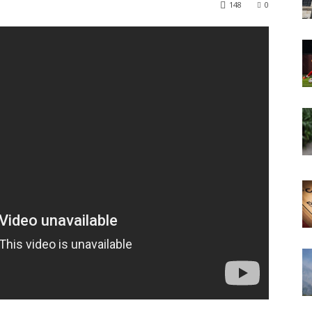
148
0