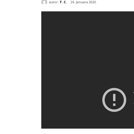
autor:
T. C.
26. Januara 2020.