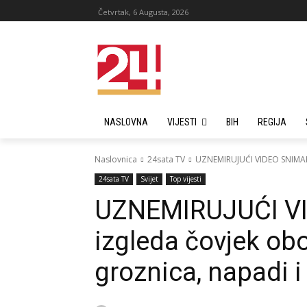
Četvrtak, 6 Augusta, 2026
NASLOVNA
VIJESTI
BIH
REGIJA
Naslovnica
24sata TV
UZNEMIRUJUĆI VIDEO SNIMAK: 
24sata TV
Svijet
Top vijesti
UZNEMIRUJUĆI VI
izgleda čovjek ob
groznica, napadi i