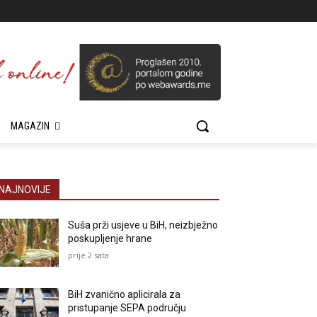
MAGAZIN
NAJNOVIJE
Suša prži usjeve u BiH, neizbježno
poskupljenje hrane
prije 2 sata
BiH zvanično aplicirala za
pristupanje SEPA području