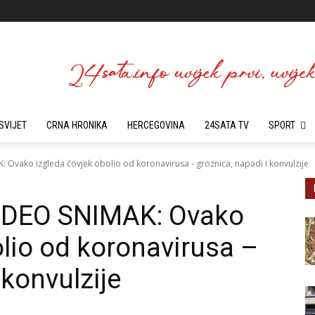
SVIJET
CRNA HRONIKA
HERCEGOVINA
24SATA TV
SPORT
Ovako izgleda čovjek obolio od koronavirusa - groznica, napadi i konvulzije
DEO SNIMAK: Ovako
olio od koronavirusa –
 konvulzije