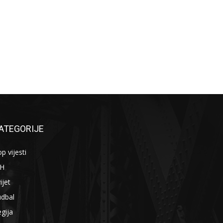
ATEGORIJE
p vijesti
iH
ijet
udbal
gija