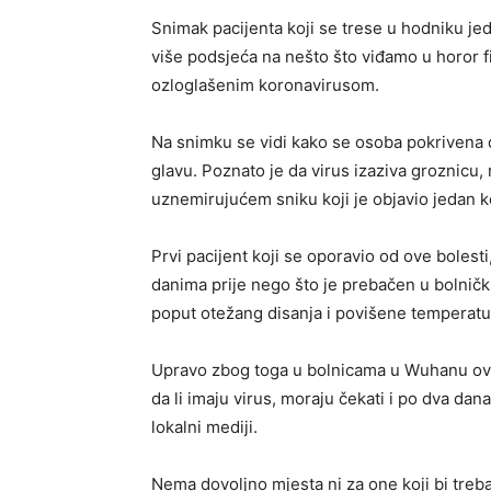
Snimak pacijenta koji se trese u hodniku jed
više podsjeća na nešto što viđamo u horor f
ozloglašenim koronavirusom.
Na snimku se vidi kako se osoba pokrivena 
glavu. Poznato je da virus izaziva groznicu,
uznemirujućem sniku koji je objavio jedan ko
Prvi pacijent koji se oporavio od ove bolest
danima prije nego što je prebačen u bolnički
poput otežang disanja i povišene temperature
Upravo zbog toga u bolnicama u Wuhanu ovih
da li imaju virus, moraju čekati i po dva da
lokalni mediji.
Nema dovoljno mjesta ni za one koji bi treba