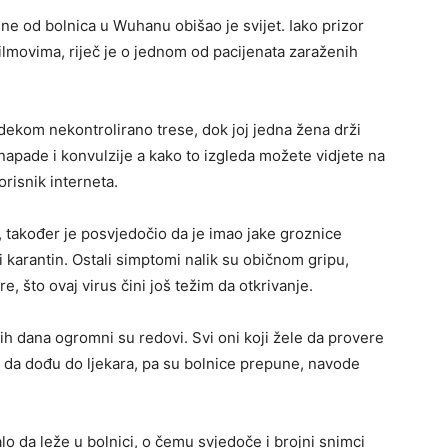
ne od bolnica u Wuhanu obišao je svijet. Iako prizor
ilmovima, riječ je o jednom od pacijenata zaraženih
dekom nekontrolirano trese, dok joj jedna žena drži
 napade i konvulzije a kako to izgleda možete vidjete na
risnik interneta.
i, također je posvjedočio da je imao jake groznice
 karantin. Ostali simptomi nalik su običnom gripu,
, što ovaj virus čini još težim da otkrivanje.
 dana ogromni su redovi. Svi oni koji žele da provere
na da dođu do ljekara, pa su bolnice prepune, navode
lo da leže u bolnici, o čemu svjedoče i brojni snimci