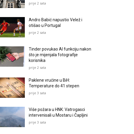
prije 2 sata
Andro Babić napustio Velež i
otišao u Portugal
prije 2 sata
Tinder povukao AI funkciju nakon
što je mijenjala fotografije
korisnika
prije 2 sata
Paklene vrućine u BiH:
Temperature do 41 stepen
prije 3 sata
Više požara u HNK: Vatrogasci
intervenisali u Mostaru i Čapljini
prije 3 sata