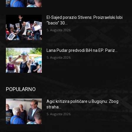
El-Sajed porazio Stivens: Proizraelski lobi
“bacio” 30...
5. Augusta 2026.
Lana Pudar predvodi BiH na EP: Pariz...
5. Augusta 2026.
POPULARNO
Agić kritizira političare u Bugojnu: Zbog
straha...
5. Augusta 2026.