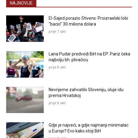
NAJNOVIJE
El-Sajed porazio Stivens: Proizraelski lobi
“bacio” 30 miliona dolara
prije 7 sati
Lana Pudar predvodi BiH na EP: Pariz čeka
najbolju bh. plivačicu
prije 8 sati
Nevrijeme zahvatilo Sloveniju, oluje idu
prema Hrvatskoj
prije 8 sati
Gdje je najveći, a gdje najmanji minimalac
u Europi? Evo kako stoji BiH