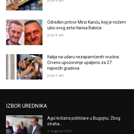
prije 8 sati
Određen pritvor Mirzi Kariću, koji je nožem
ubio svog zeta Harisa Babića
prije 8 sati
Italija na udaru nezapamćenih vrućina:
Crveno upozorenje upaljeno za 27
najvećih gradova
prije 9 sati
IZBOR UREDNIKA
Agić kritizira političare u Bugojnu: Zbog
straha...
5. Augusta 2026.