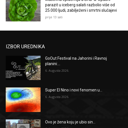
parazit u iceberg salati razbolio više od
25.000 ljudi, zabilježeni i smrtni slučajevi
prije 13 sati
IZBOR UREDNIKA
GoOut Festival na Jahorini i Ravnoj
planini:...
6. Augusta 2026.
Super El Nino i novi fenomen u...
6. Augusta 2026.
Ovo je žena koju je ubio sin...