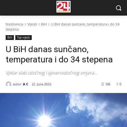
Naslovnica
Vijesti
BiH
U BiH danas sunčano, temperatura i do 34
stepena
BiH
Top vijesti
U BiH danas sunčano,
temperatura i do 34 stepena
Vjetar slab istočnog i sjeveroistočnog smjera...
autor:
A C
22. Juna 2025.
108
0