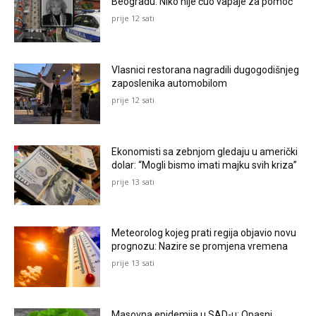
Beogradu: Niko nije čuo vapaje za pomoć
prije 12 sati
Vlasnici restorana nagradili dugogodišnjeg
zaposlenika automobilom
prije 12 sati
Ekonomisti sa zebnjom gledaju u američki
dolar: “Mogli bismo imati majku svih kriza”
prije 13 sati
Meteorolog kojeg prati regija objavio novu
prognozu: Nazire se promjena vremena
prije 13 sati
Masovna epidemija u SAD-u: Opasni