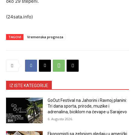
oko 29 stepeni.
(24sata.info)
TAGOVI
Vremenska prognoza
IZ ISTE KATEGORIJE
GoOut Festival na Jahorini i Ravnoj planini:
Tri dana sporta, prirode, muzike i
adrenalina, biciklom na ćevape u Sarajevo
6. Augusta 2026.
BiH
Ekonomisti sa zebnjom gledaju u američki