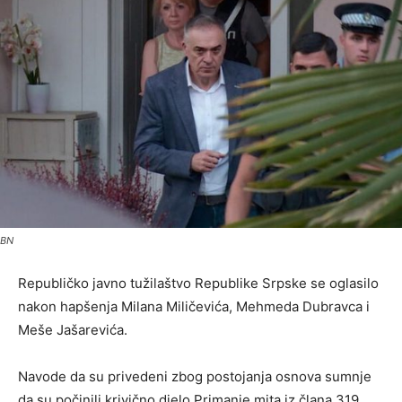
BN
Republičko javno tužilaštvo Republike Srpske se oglasilo
nakon hapšenja Milana Miličevića, Mehmeda Dubravca i
Meše Jašarevića.
Navode da su privedeni zbog postojanja osnova sumnje
da su počinili krivično djelo Primanje mita iz člana 319.