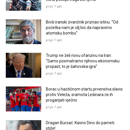
prije 7 sati
Bivši iranski zvančnik priznao istinu: “Od
početka nam je cilj bio da napravimo
atomsku bombu”
prije 7 sati
Trump ne želi novu ofanzivu na Iran:
“Samo posmatramo njihovu ekonomsku
propast, to je šahovska igra”
prije 7 sati
Borac u haotičnom startu prvenstva slavio
protiv Veleža, sramota Lešinara će ih
proganjati vječno
prije 7 sati
Dragan Bursać: Kasno Dino do pameti
stiže!