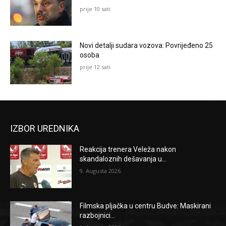
prije 10 sati
Novi detalji sudara vozova: Povrijeđeno 25
osoba
prije 12 sati
IZBOR UREDNIKA
Reakcija trenera Veleža nakon
skandaloznih dešavanja u...
9. Augusta 2026.
Filmska pljačka u centru Budve: Maskirani
razbojnici...