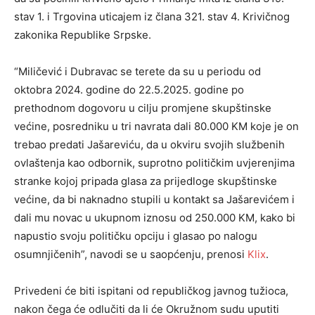
stav 1. i Trgovina uticajem iz člana 321. stav 4. Krivičnog
zakonika Republike Srpske.
“Miličević i Dubravac se terete da su u periodu od
oktobra 2024. godine do 22.5.2025. godine po
prethodnom dogovoru u cilju promjene skupštinske
većine, posredniku u tri navrata dali 80.000 KM koje je on
trebao predati Jašareviću, da u okviru svojih službenih
ovlaštenja kao odbornik, suprotno političkim uvjerenjima
stranke kojoj pripada glasa za prijedloge skupštinske
većine, da bi naknadno stupili u kontakt sa Jašarevićem i
dali mu novac u ukupnom iznosu od 250.000 KM, kako bi
napustio svoju političku opciju i glasao po nalogu
osumnjičenih”, navodi se u saopćenju, prenosi
Klix
.
Privedeni će biti ispitani od republičkog javnog tužioca,
nakon čega će odlučiti da li će Okružnom sudu uputiti