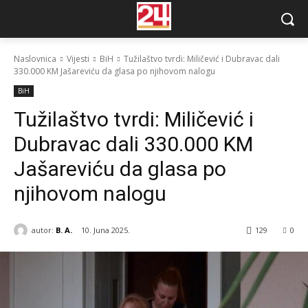
Naslovnica
Vijesti
BiH
Tužilaštvo tvrdi: Miličević i Dubravac dali
330.000 KM Jašareviću da glasa po njihovom nalogu
BiH
Tužilaštvo tvrdi: Miličević i
Dubravac dali 330.000 KM
Jašareviću da glasa po
njihovom nalogu
autor:
B. A.
10. Juna 2025.
129
0