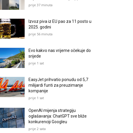
prije 37 minuta
Izvoz piva iz EU pao za 11 posto u
2025. godini
prije 56 minuta
Evo kakvo nas vrijeme očekuje do
srijede
prije 1 sat
EasyJet prihvatio ponudu od 5,7
milijardi funti za preuzimanje
kompanije
prije 1 sat
OpenAI mijenja strategiju
oglašavanja: ChatGPT sve bliže
konkurenciji Googleu
prije 2 sata