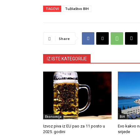
TAGOVI
Tužilaštvo BIH
Share
IZ ISTE KATEGORIJE
Ekonomija
BiH
Izvoz piva iz EU pao za 11 posto u
Evo kakvo n
2025. godini
srijede