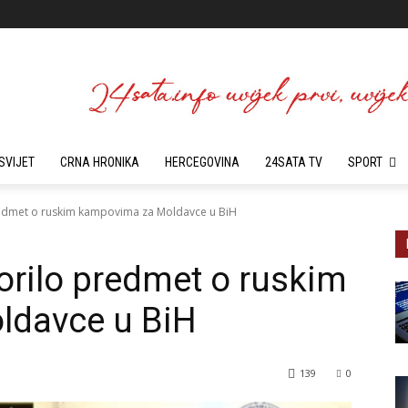
SVIJET
CRNA HRONIKA
HERCEGOVINA
24SATA TV
SPORT
predmet o ruskim kampovima za Moldavce u BiH
vorilo predmet o ruskim
ldavce u BiH
139
0