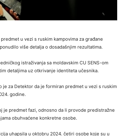
e predmet u vezi s ruskim kampovima za građane
je ponudilo više detalja o dosadašnjim rezultatima.
zajedničkog istraživanja sa moldavskim CU SENS-om
im detaljima uz otkrivanje identiteta učesnika.
 je za Detektor da je formiran predmet u vezi s ruskim
024. godine.
oj je predmet fazi, odnosno da li provode predistražne
 radnjama obuhvaćene konkretne osobe.
icija uhapsila u oktobru 2024. četiri osobe koje su u