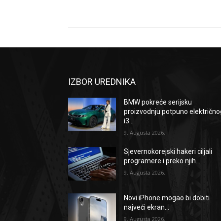
IZBOR UREDNIKA
BMW pokreće serijsku
proizvodnju potpuno električno
i3...
9. Augusta 2026.
Sjevernokorejski hakeri ciljali
programere i preko njih...
9. Augusta 2026.
Novi iPhone mogao bi dobiti
najveći ekran...
9. Augusta 2026.