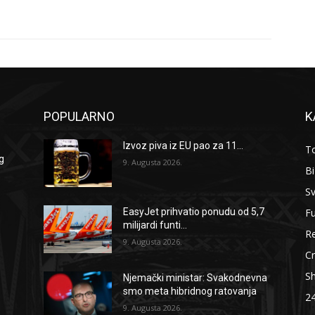
POPULARNO
K
Izvoz piva iz EU pao za 11...
To
g
9. Augusta 2026.
B
Sv
F
EasyJet prihvatio ponudu od 5,7
milijardi funti...
Re
9. Augusta 2026.
Cr
S
Njemački ministar: Svakodnevna
smo meta hibridnog ratovanja
2
9. Augusta 2026.