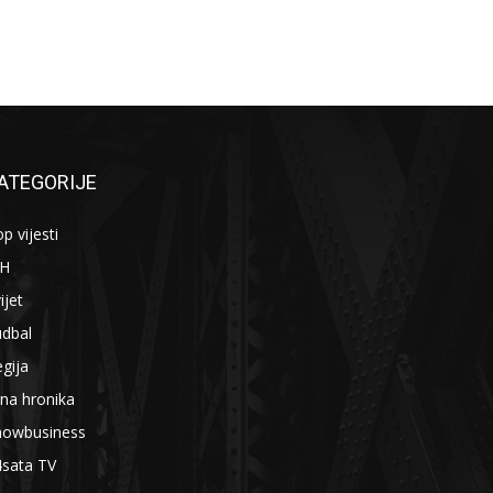
ATEGORIJE
p vijesti
iH
ijet
udbal
gija
na hronika
howbusiness
4sata TV