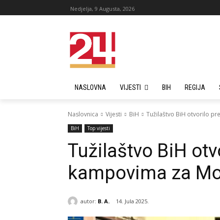
Nedjelja, 9 Augusta, 2026
NASLOVNA
VIJESTI
BIH
REGIJA
Naslovnica
Vijesti
BiH
Tužilaštvo BiH otvorilo 
BiH
Top vijesti
Tužilaštvo BiH ot
kampovima za Mo
autor:
B. A.
14. Jula 2025.