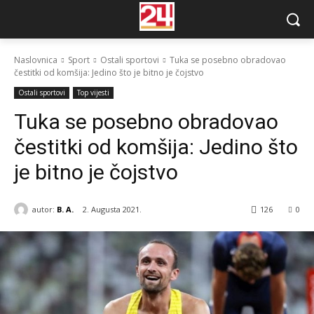
Naslovnica
Sport
Ostali sportovi
Tuka se posebno obradovao
čestitki od komšija: Jedino što je bitno je čojstvo
Ostali sportovi
Top vijesti
Tuka se posebno obradovao
čestitki od komšija: Jedino što
je bitno je čojstvo
autor:
B. A.
2. Augusta 2021.
126
0