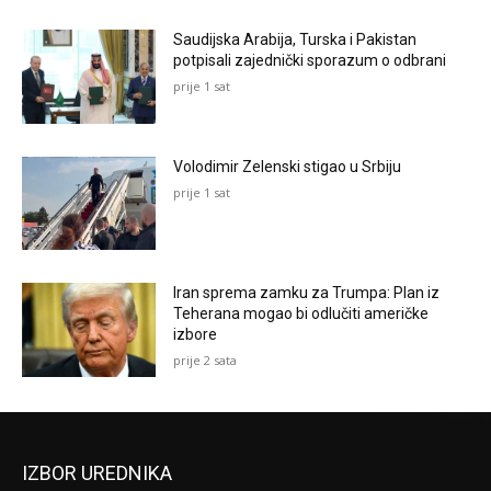
Saudijska Arabija, Turska i Pakistan
potpisali zajednički sporazum o odbrani
prije 1 sat
Volodimir Zelenski stigao u Srbiju
prije 1 sat
Iran sprema zamku za Trumpa: Plan iz
Teherana mogao bi odlučiti američke
izbore
prije 2 sata
IZBOR UREDNIKA