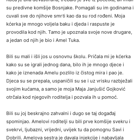
su predivne komšije Bosnjake. Pomagali su im godinama i
cuvali sve do njihove smrti kao da su rod rođeni. Moja
kćerka je mnogo voljela baku i djeda i raspuste je
provodila kod njih. Tamo je upoznala svoje nove drugare,
a jedan od njih je bio i Amel Tuka.
Bili su mali i išli jos u osnovnu školu. Pričala mi je kćerka
kako su se igrali jednog dana, bilo ih je mnogo djece i
kako je iznenada Amelu pozlilo iz čistog mira i pao je.
Djeca su se prepala, uspaničili su se i uz vrisku razbježali
svojim kućama, a samo je moja Maja Janjušić Gojković
otrčala kod njegovih roditelja i pozvala ih u pomoć.
Bili su joj beskrajno zahvalni i dugo se taj događaj
spominjao. Amelovi roditelji su bili prve komšije svekru i
svekrvi, ljubazni, vrijedni, uvijek tu da pomognu Savi i
Dobrili. Amelova sestra je davala injekcije i nabavljala