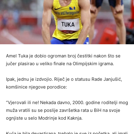
Amel Tuka je dobio ogroman broj čestitki nakon što se
jučer plasirao u veliko finale na Olimpijskim igrama.
Ipak, jednu je izdvojio. Riječ je o statusu Rade Janjušić,
komšinice njegove porodice:
“Vjerovali ili ne! Nekada davno, 2000. godine roditelji mog
muža vratili su se poslije završetka rata u BiH na svoje
ognjiste u selo Modrinje kod Kaknja.
Kuća je bila devastirana, trebalo je sve iz početka, ali imali