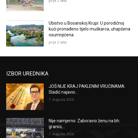
prije 2 sata
Ubistvo u Bosanskoj Krupi: U porodičnoj
kući pronađeno tijelo muškarca, uhapšena
osumnjičena
prije 2 sata
IZBOR UREDNIKA
JOŠ NIJE KRAJ PAKLENIM VRUĆINAMA:
Sladić najavio...
7. Augusta 2026.
Nije namjerno: Zaboravio ženu na bh.
granici,...
7. Augusta 2026.