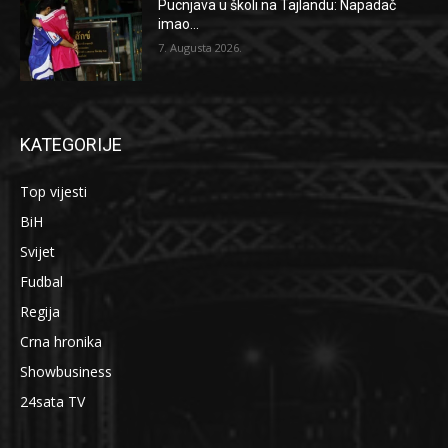
Pucnjava u školi na Tajlandu: Napadač
imao...
7. Augusta 2026.
KATEGORIJE
Top vijesti
BiH
Svijet
Fudbal
Regija
Crna hronika
Showbusiness
24sata TV