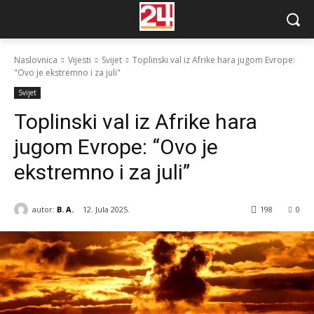
Naslovnica
Vijesti
Svijet
Toplinski val iz Afrike hara jugom Evrope:
"Ovo je ekstremno i za juli"
Svijet
Toplinski val iz Afrike hara
jugom Evrope: “Ovo je
ekstremno i za juli”
autor:
B. A.
12. Jula 2025.
198
0