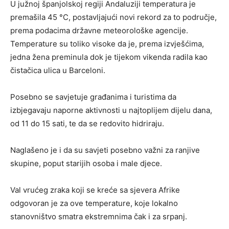
U južnoj španjolskoj regiji Andaluziji temperatura je
premašila 45 °C, postavljajući novi rekord za to područje,
prema podacima državne meteorološke agencije.
Temperature su toliko visoke da je, prema izvješćima,
jedna žena preminula dok je tijekom vikenda radila kao
čistačica ulica u Barceloni.
Posebno se savjetuje građanima i turistima da
izbjegavaju naporne aktivnosti u najtoplijem dijelu dana,
od 11 do 15 sati, te da se redovito hidriraju.
Naglašeno je i da su savjeti posebno važni za ranjive
skupine, poput starijih osoba i male djece.
Val vrućeg zraka koji se kreće sa sjevera Afrike
odgovoran je za ove temperature, koje lokalno
stanovništvo smatra ekstremnima čak i za srpanj.