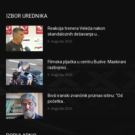
IZBOR UREDNIKA
Reakcija trenera Veleža nakon
skandaloznih dešavanja u...
9. Augusta 2026.
Filmska pljačka u centru Budve: Maskirani
razbojnici...
9. Augusta 2026.
Bivši iranski zvančnik priznao istinu: “Od
početka...
9. Augusta 2026.