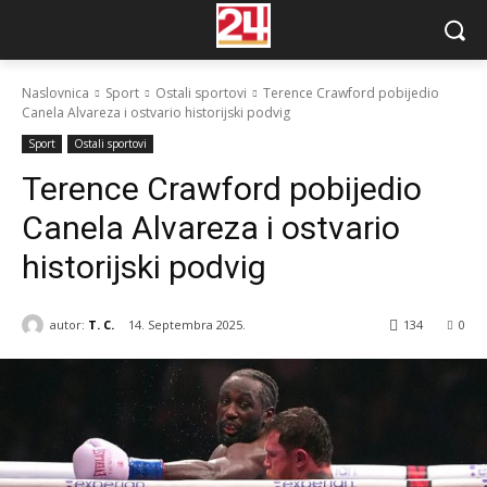
Naslovnica
Sport
Ostali sportovi
Terence Crawford pobijedio
Canela Alvareza i ostvario historijski podvig
Sport
Ostali sportovi
Terence Crawford pobijedio
Canela Alvareza i ostvario
historijski podvig
autor:
T. C.
14. Septembra 2025.
134
0