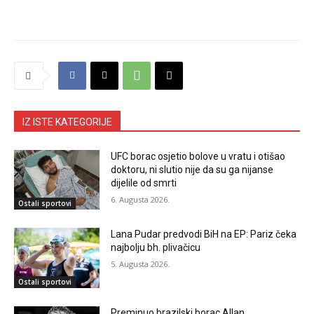
IZ ISTE KATEGORIJE
UFC borac osjetio bolove u vratu i otišao
doktoru, ni slutio nije da su ga nijanse
dijelile od smrti
6. Augusta 2026.
Ostali sportovi
Lana Pudar predvodi BiH na EP: Pariz čeka
najbolju bh. plivačicu
5. Augusta 2026.
Ostali sportovi
Preminuo brazilski borac Allan