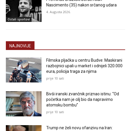
Nascimento (35) nakon srčanog udara
4. Augusta 2026.
Ostali sportovi
NAJNOVIJE
Filmska pljačka u centru Budve: Maskirani
razbojnici upali u market i odnijeli 320.000
eura, policija traga za njima
prije 10 sati
Bivši iranski zvančnik priznao istinu: “Od
početka nam je cilj bio da napravimo
atomsku bombu”
prije 10 sati
Trump ne želi novu ofanzivu na Iran: