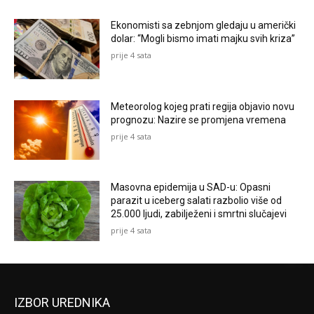
Ekonomisti sa zebnjom gledaju u američki
dolar: “Mogli bismo imati majku svih kriza”
prije 4 sata
Meteorolog kojeg prati regija objavio novu
prognozu: Nazire se promjena vremena
prije 4 sata
Masovna epidemija u SAD-u: Opasni
parazit u iceberg salati razbolio više od
25.000 ljudi, zabilježeni i smrtni slučajevi
prije 4 sata
IZBOR UREDNIKA