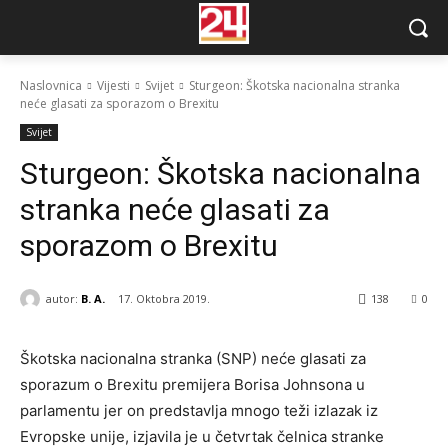
Naslovnica
Vijesti
Svijet
Sturgeon: Škotska nacionalna stranka
neće glasati za sporazom o Brexitu
Svijet
Sturgeon: Škotska nacionalna
stranka neće glasati za
sporazom o Brexitu
autor:
B. A.
17. Oktobra 2019.
138
0
Škotska nacionalna stranka (SNP) neće glasati za
sporazum o Brexitu premijera Borisa Johnsona u
parlamentu jer on predstavlja mnogo teži izlazak iz
Evropske unije, izjavila je u četvrtak čelnica stranke