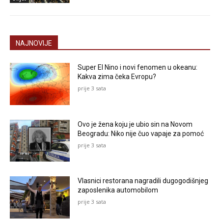
NAJNOVIJE
Super El Nino i novi fenomen u okeanu:
Kakva zima čeka Evropu?
prije 3 sata
Ovo je žena koju je ubio sin na Novom
Beogradu: Niko nije čuo vapaje za pomoć
prije 3 sata
Vlasnici restorana nagradili dugogodišnjeg
zaposlenika automobilom
prije 3 sata