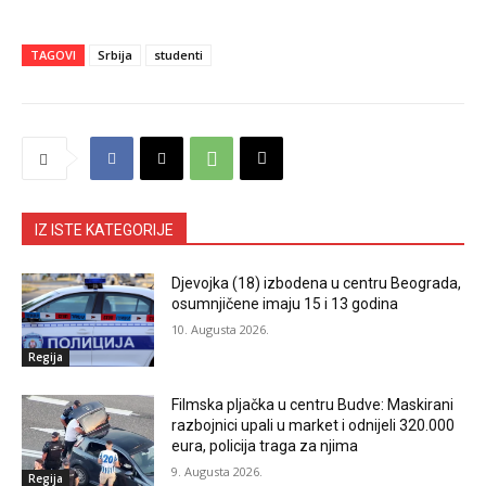
TAGOVI
Srbija
studenti
IZ ISTE KATEGORIJE
Djevojka (18) izbodena u centru Beograda,
osumnjičene imaju 15 i 13 godina
10. Augusta 2026.
Regija
Filmska pljačka u centru Budve: Maskirani
razbojnici upali u market i odnijeli 320.000
eura, policija traga za njima
9. Augusta 2026.
Regija