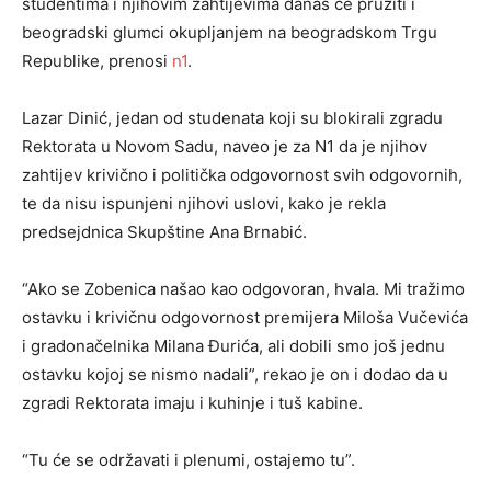
studentima i njihovim zahtijevima danas će pružiti i
beogradski glumci okupljanjem na beogradskom Trgu
Republike, prenosi
n1
.
Lazar Dinić, jedan od studenata koji su blokirali zgradu
Rektorata u Novom Sadu, naveo je za N1 da je njihov
zahtijev krivično i politička odgovornost svih odgovornih,
te da nisu ispunjeni njihovi uslovi, kako je rekla
predsejdnica Skupštine Ana Brnabić.
“Ako se Zobenica našao kao odgovoran, hvala. Mi tražimo
ostavku i krivičnu odgovornost premijera Miloša Vučevića
i gradonačelnika Milana Đurića, ali dobili smo još jednu
ostavku kojoj se nismo nadali”, rekao je on i dodao da u
zgradi Rektorata imaju i kuhinje i tuš kabine.
“Tu će se održavati i plenumi, ostajemo tu”.