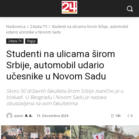
Naslovnica
24sata TV
Studenti na ulicama širom Srbije, automobil
udario učesnike u Novom Sadu
24sata TV
Regija
Studenti na ulicama širom
Srbije, automobil udario
učesnike u Novom Sadu
Skoro 50 državnih fakulteta širom Srbije zvanično je u
blokadi. U Beogradu i Novom Sadu je nastava
obustavljena na svim fakultetima
autor:
B. A.
13. Decembra 2024.
140
0