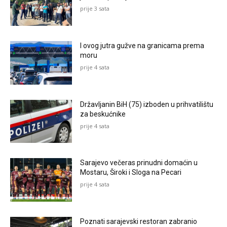
prije 3 sata
I ovog jutra gužve na granicama prema
moru
prije 4 sata
Državljanin BiH (75) izboden u prihvatilištu
za beskućnike
prije 4 sata
Sarajevo večeras prinudni domaćin u
Mostaru, Široki i Sloga na Pecari
prije 4 sata
Poznati sarajevski restoran zabranio