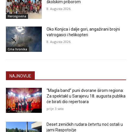
školskim priborom
8. Augusta 2026.
Hercegovina
Oko Konjica i dalje gori, angažirani brojni
vatrogasci i helikopteri
8. Augusta 2026.
Crna hronika
NAJNOVIJE
“Magla band” puni dvorane širom regiona:
Za spektakl u Sarajevu 18. augusta publika
će birati dio repertoara
prije 3 sata
Deset zeničkih rudara četvrtu noć ostali u
jami Raspotočje