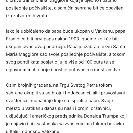
u crkvu Santa Maria Maggiore koja je ujedno i papino
posljednje počivalište, a sam čin sahrane bit će obavljen
iza zatvorenih vrata.
Iako je uobičajeno da papa bude ukopan u Vatikanu, papa
Franjo će biti prvi papa nakon 1903. godine koji će biti
ukopan izvan ovog područja. Papa je izabrao crkvu Santa
Maria Maggiore kao svoje posljednje počivalište, a tokom
svog pontifikata posjetio ju je više od 100 puta te se
uglavnom molio prije i poslije putovanja u inostranstvo.
Osim brojnih građana, na Trgu Svetog Petra tokom
sahrane okupili su se brojni hodočasnici, ali i pravoslavni
sveštenici i monahinje koje su ispratile papu. Svoje
mjesto u Vatikanu danas su našli i brojni državnici,
uključujući i američkog predsjednika Donalda Trumpa koji
je najavio i niz sastanaka sa zvaničnicima tokom boravka
u Italiji, odnosno Vatikanu.