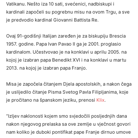
Vatikanu. Nešto iza 10 sati, svećenici, nadbiskupi i
kardinali započeli su pogrebnu misu na ovom Trgu, a sve
je predvodio kardinal Giovanni Battista Re.
Ovaj 91-godišnji Italijan zaređen je za biskupiju Brescia
1957. godine. Papa Ivan Pavao II ga je 2001. proglasio
kardinalom. Učestvovao je na konklavi u aprilu 2005. na
kojoj je izabran papa Benedikt XVI i na konklavi u martu
2013. na kojoj je izabran papa Franjo.
Misa je započela čitanjem Djela apostolskih, a nakon čega
je uslijedilo čitanje Pisma Svetog Pavla Filipljanima, koje
je pročitano na španskom jeziku, prenosi
Klix
.
“Izljev naklonosti kojem smo svjedočili posljednjih dana
nakon njegovog prelaska sa ove zemlje u vječnost govori
nam koliko je duboki pontifikat pape Franje dirnuo umove