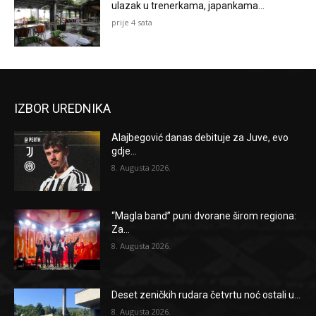
ulazak u trenerkama, japankama…
prije 4 sata
IZBOR UREDNIKA
Alajbegović danas debituje za Juve, evo
gdje...
8. Augusta 2026.
“Magla band” puni dvorane širom regiona:
Za...
8. Augusta 2026.
Deset zeničkih rudara četvrtu noć ostali u...
8. Augusta 2026.