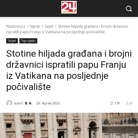
Naslovnica
Vijesti
Svijet
Stotine hiljada građana i brojni državnici
ispratili papu Franju iz Vatikana na posljednje počivalište
Svijet
Top vijesti
Stotine hiljada građana i brojni
državnici ispratili papu Franju
iz Vatikana na posljednje
počivalište
autor:
B. A.
26. Aprila 2025.
179
0