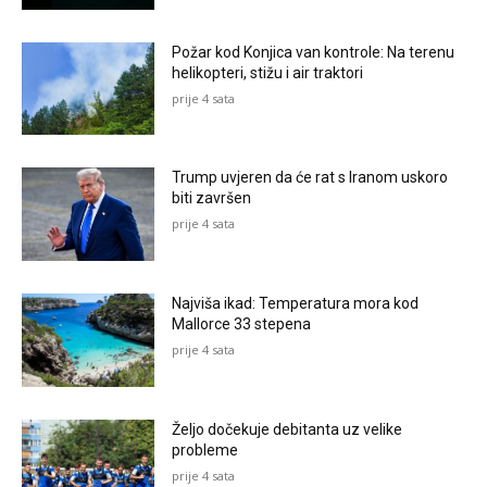
Požar kod Konjica van kontrole: Na terenu
helikopteri, stižu i air traktori
prije 4 sata
Trump uvjeren da će rat s Iranom uskoro
biti završen
prije 4 sata
Najviša ikad: Temperatura mora kod
Mallorce 33 stepena
prije 4 sata
Željo dočekuje debitanta uz velike
probleme
prije 4 sata