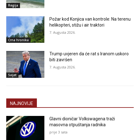
Regija
Požar kod Konjica van kontrole: Na terenu
helikopteri, stižu i air traktori
7. Augusta 2026.
Crna hronika
Trump uvjeren da će rat s Iranom uskoro
biti završen
7. Augusta 2026.
Svijet
NAJNOVIJE
Glavni dioničar Volkswagena traži
masovna otpuštanja radnika
prije 3 sata