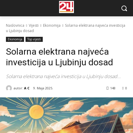
Naslovnica
Vijesti
Ekonomija
Solarna elektrana najveća investicija
u Ljubinju dosad
Ekonomija
Top vijesti
Solarna elektrana najveća
investicija u Ljubinju dosad
Solarna elektrana najveća investicija u Ljubinju dosad...
autor:
A C
9. Maja 2025.
148
0