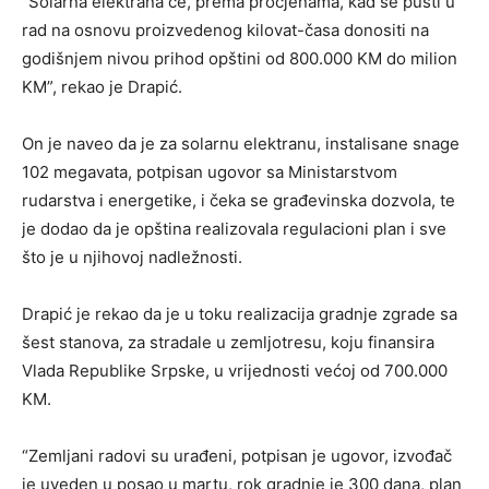
“Solarna elektrana će, prema procjenama, kad se pusti u
rad na osnovu proizvedenog kilovat-časa donositi na
godišnjem nivou prihod opštini od 800.000 KM do milion
KM”, rekao je Drapić.
On je naveo da je za solarnu elektranu, instalisane snage
102 megavata, potpisan ugovor sa Ministarstvom
rudarstva i energetike, i čeka se građevinska dozvola, te
je dodao da je opština realizovala regulacioni plan i sve
što je u njihovoj nadležnosti.
Drapić je rekao da je u toku realizacija gradnje zgrade sa
šest stanova, za stradale u zemljotresu, koju finansira
Vlada Republike Srpske, u vrijednosti većoj od 700.000
KM.
“Zemljani radovi su urađeni, potpisan je ugovor, izvođač
je uveden u posao u martu, rok gradnje je 300 dana, plan