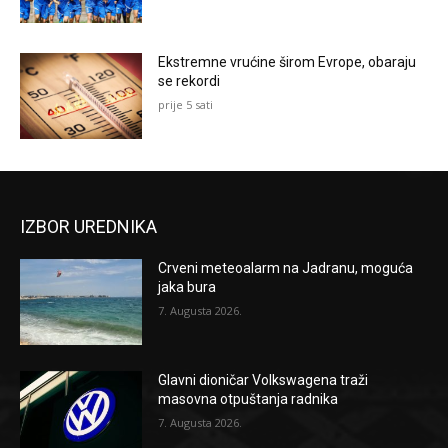
Ekstremne vrućine širom Evrope, obaraju
se rekordi
prije 5 sati
IZBOR UREDNIKA
Crveni meteoalarm na Jadranu, moguća
jaka bura
7. Augusta 2026.
Glavni dioničar Volkswagena traži
masovna otpuštanja radnika
7. Augusta 2026.