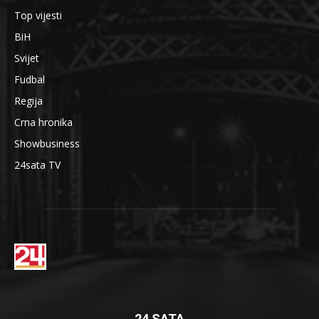
Top vijesti
BiH
Svijet
Fudbal
Regija
Crna hronika
Showbusiness
24sata TV
24 SATA