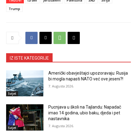
TAGOVI
Izrael
Jerusalem
Palestina
SAD
Sirija
Trump
IZ ISTE KATEGORIJE
Američki obavještajci upozoravaju: Rusija
bi mogla napasti NATO već ove jeseni?!
7. Augusta 2026.
Svijet
Pucnjava u školi na Tajlandu: Napadač
imao 14 godina, ubio baku, djeda i pet
nastavnika
7. Augusta 2026.
Svijet