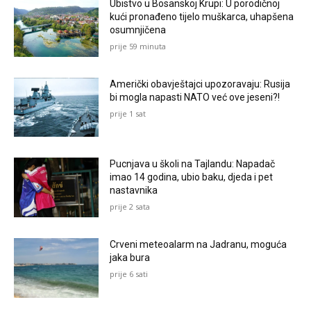
Ubistvo u Bosanskoj Krupi: U porodičnoj
kući pronađeno tijelo muškarca, uhapšena
osumnjičena
prije 59 minuta
Američki obavještajci upozoravaju: Rusija
bi mogla napasti NATO već ove jeseni?!
prije 1 sat
Pucnjava u školi na Tajlandu: Napadač
imao 14 godina, ubio baku, djeda i pet
nastavnika
prije 2 sata
Crveni meteoalarm na Jadranu, moguća
jaka bura
prije 6 sati