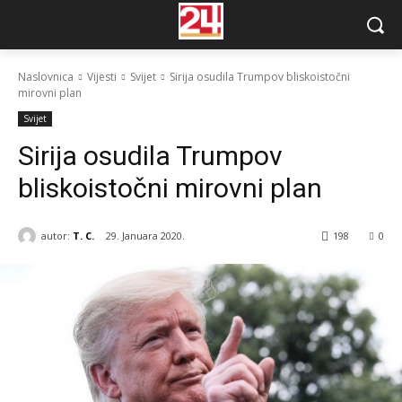
Naslovnica
Vijesti
Svijet
Sirija osudila Trumpov bliskoistočni
mirovni plan
Svijet
Sirija osudila Trumpov
bliskoistočni mirovni plan
autor:
T. C.
29. Januara 2020.
198
0