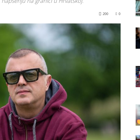
 hapšenju na granici u Hrvatskoj.
200
0