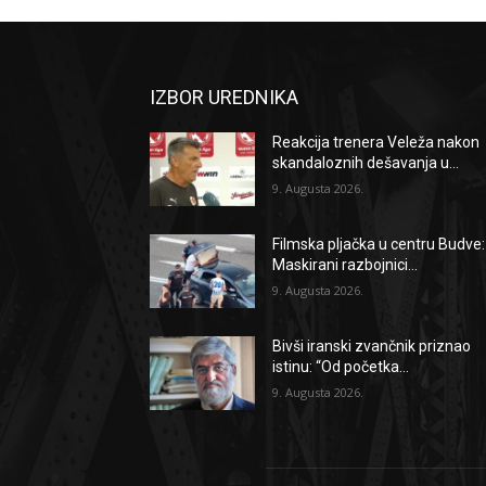
IZBOR UREDNIKA
Reakcija trenera Veleža nakon
skandaloznih dešavanja u...
9. Augusta 2026.
Filmska pljačka u centru Budve:
Maskirani razbojnici...
9. Augusta 2026.
Bivši iranski zvančnik priznao
istinu: “Od početka...
9. Augusta 2026.