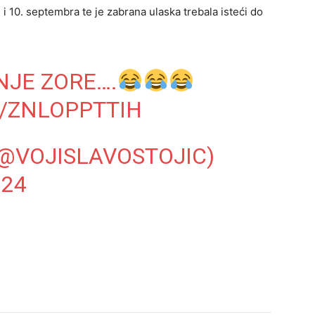
 i 10. septembra te je zabrana ulaska trebala isteći do
NJE ZORE….
/ZNLOPPTTIH
(@VOJISLAVOSTOJIC)
024