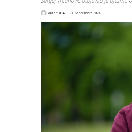
Sergej Trifunović otpjevao je pjesmu o
autor:
B. A.
23. Septembra 2024.