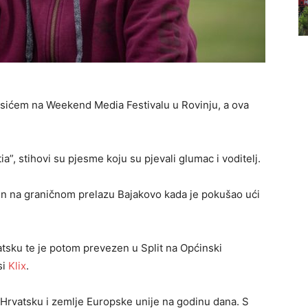
esićem na Weekend Media Festivalu u Rovinju, a ova
ia”, stihovi su pjesme koju su pjevali glumac i voditelj.
en na graničnom prelazu Bajakovo kada je pokušao ući
atsku te je potom prevezen u Split na Općinski
si
Klix
.
 Hrvatsku i zemlje Europske unije na godinu dana. S