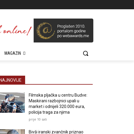
MAGAZIN
NAJNOVIJE
Filmska pljačka u centru Budve:
Maskirani razbojnici upali u
market i odnijeli 320.000 eura,
policija traga za njima
prije 10 sati
Bivši iranski zvančnik priznao