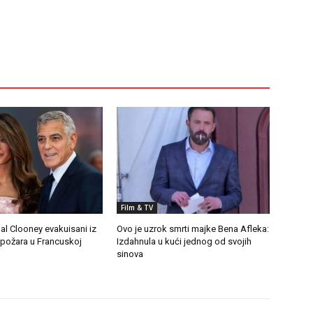
Film & TV
al Clooney evakuisani iz
Ovo je uzrok smrti majke Bena Afleka:
ožara u Francuskoj
Izdahnula u kući jednog od svojih
sinova