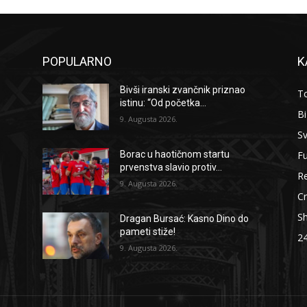
POPULARNO
K
Bivši iranski zvančnik priznao
To
istinu: “Od početka...
B
9. Augusta 2026.
Sv
F
Borac u haotičnom startu
prvenstva slavio protiv...
Re
9. Augusta 2026.
Cr
S
Dragan Bursać: Kasno Dino do
pameti stiže!
2
9. Augusta 2026.