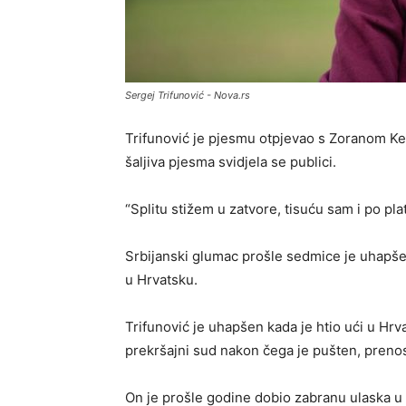
Sergej Trifunović - Nova.rs
Trifunović je pjesmu otpjevao s Zoranom K
šaljiva pjesma svidjela se publici.
“Splitu stižem u zatvore, tisuću sam i po plat
Srbijanski glumac prošle sedmice je uhapš
u Hrvatsku.
Trifunović je uhapšen kada je htio ući u Hrv
prekršajni sud nakon čega je pušten, preno
On je prošle godine dobio zabranu ulaska u