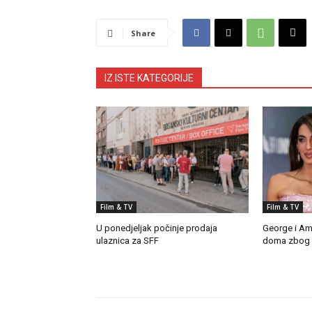
Share
IZ ISTE KATEGORIJE
Film & TV
Film & TV
U ponedjeljak počinje prodaja
George i Am
ulaznica za SFF
doma zbog p