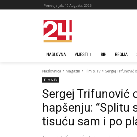
Ponedjeljak, 10 Augusta, 2026
NASLOVNA
VIJESTI
BIH
REGIJA
Naslovnica
Magazin
Film & TV
Sergej Trifunović 
Film & TV
Sergej Trifunović
hapšenju: “Splitu 
tisuću sam i po pl