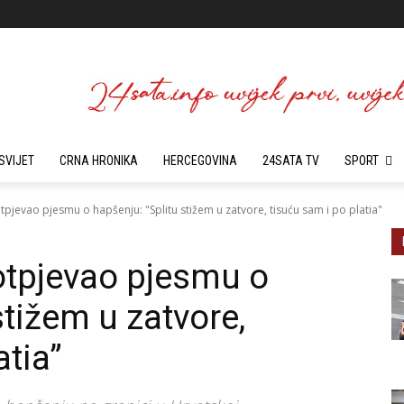
SVIJET
CRNA HRONIKA
HERCEGOVINA
24SATA TV
SPORT
otpjevao pjesmu o hapšenju: "Splitu stižem u zatvore, tisuću sam i po platia"
 otpjevao pjesmu o
stižem u zatvore,
atia”