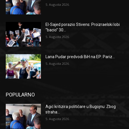
5. Augusta 2026.
El-Sajed porazio Stivens: Proizraelski lobi
“bacio” 30...
5. Augusta 2026.
Lana Pudar predvodi BiH na EP: Pariz...
5. Augusta 2026.
POPULARNO
Agić kritizira političare u Bugojnu: Zbog
straha...
5. Augusta 2026.