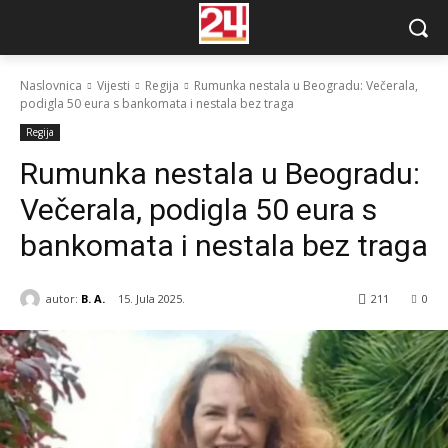
Naslovnica
Vijesti
Regija
Rumunka nestala u Beogradu: Večerala,
podigla 50 eura s bankomata i nestala bez traga
Regija
Rumunka nestala u Beogradu:
Večerala, podigla 50 eura s
bankomata i nestala bez traga
autor:
B. A.
15. Jula 2025.
211
0