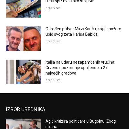
u Europi? Evo kako stoji BiH
prije 9 sati
Određen pritvor Mirzi Kariću, koji je nožem
ubio svog zeta Harisa Babića
prije 9 sati
Italija na udaru nezapamćenih vrućina:
Crveno upozorenje upaljeno za 27
najvećih gradova
prije 9 sati
IZBOR UREDNIKA
Agić kritizira političare u Bugojnu: Zbog
straha...