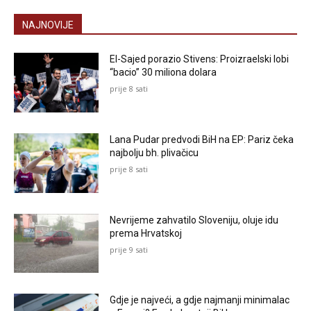
NAJNOVIJE
El-Sajed porazio Stivens: Proizraelski lobi
“bacio” 30 miliona dolara
prije 8 sati
Lana Pudar predvodi BiH na EP: Pariz čeka
najbolju bh. plivačicu
prije 8 sati
Nevrijeme zahvatilo Sloveniju, oluje idu
prema Hrvatskoj
prije 9 sati
Gdje je najveći, a gdje najmanji minimalac