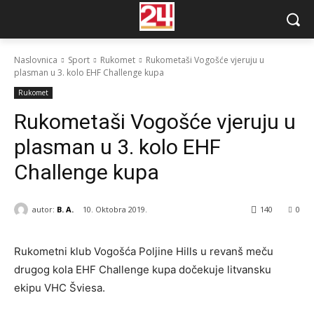
Naslovnica
Sport
Rukomet
Rukometaši Vogošće vjeruju u
plasman u 3. kolo EHF Challenge kupa
Rukomet
Rukometaši Vogošće vjeruju u
plasman u 3. kolo EHF
Challenge kupa
autor:
B. A.
10. Oktobra 2019.
140
0
Rukometni klub Vogošća Poljine Hills u revanš meču
drugog kola EHF Challenge kupa dočekuje litvansku
ekipu VHC Šviesa.