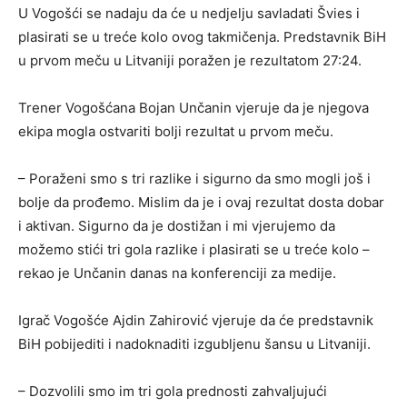
U Vogošći se nadaju da će u nedjelju savladati Švies i
plasirati se u treće kolo ovog takmičenja. Predstavnik BiH
u prvom meču u Litvaniji poražen je rezultatom 27:24.
Trener Vogošćana Bojan Unčanin vjeruje da je njegova
ekipa mogla ostvariti bolji rezultat u prvom meču.
– Poraženi smo s tri razlike i sigurno da smo mogli još i
bolje da prođemo. Mislim da je i ovaj rezultat dosta dobar
i aktivan. Sigurno da je dostižan i mi vjerujemo da
možemo stići tri gola razlike i plasirati se u treće kolo –
rekao je Unčanin danas na konferenciji za medije.
Igrač Vogošće Ajdin Zahirović vjeruje da će predstavnik
BiH pobijediti i nadoknaditi izgubljenu šansu u Litvaniji.
– Dozvolili smo im tri gola prednosti zahvaljujući