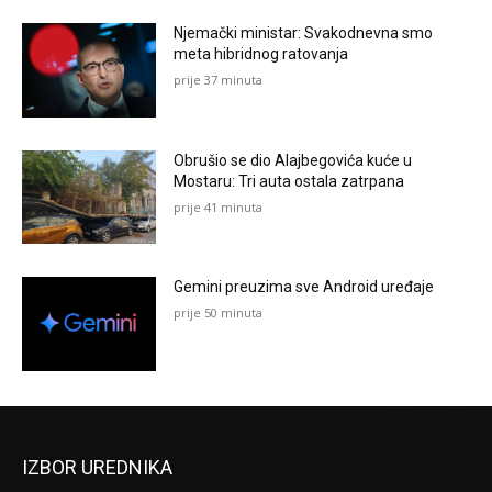
Njemački ministar: Svakodnevna smo
meta hibridnog ratovanja
prije 37 minuta
Obrušio se dio Alajbegovića kuće u
Mostaru: Tri auta ostala zatrpana
prije 41 minuta
Gemini preuzima sve Android uređaje
prije 50 minuta
IZBOR UREDNIKA