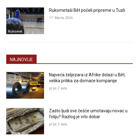
Rukometaši BiH počeli pripreme u Tuzli
17. Marta 2026.
Rukomet
NAJNOVIJE
Najveća željezara iz Afrike dolazi u BiH,
velika prilika za domaće kompanije
prije 2 sata
Zašto ljudi sve češće umotavaju novac u
foliju? Razlog je vrlo dobar
prije 2 sata