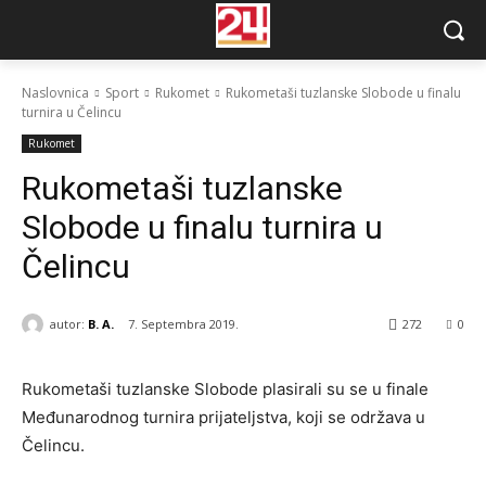
Naslovnica
Sport
Rukomet
Rukometaši tuzlanske Slobode u finalu
turnira u Čelincu
Rukomet
Rukometaši tuzlanske
Slobode u finalu turnira u
Čelincu
autor:
B. A.
7. Septembra 2019.
272
0
Rukometaši tuzlanske Slobode plasirali su se u finale
Međunarodnog turnira prijateljstva, koji se održava u
Čelincu.