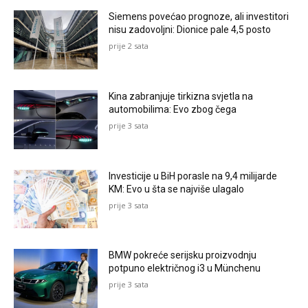
Siemens povećao prognoze, ali investitori
nisu zadovoljni: Dionice pale 4,5 posto
prije 2 sata
Kina zabranjuje tirkizna svjetla na
automobilima: Evo zbog čega
prije 3 sata
Investicije u BiH porasle na 9,4 milijarde
KM: Evo u šta se najviše ulagalo
prije 3 sata
BMW pokreće serijsku proizvodnju
potpuno električnog i3 u Münchenu
prije 3 sata