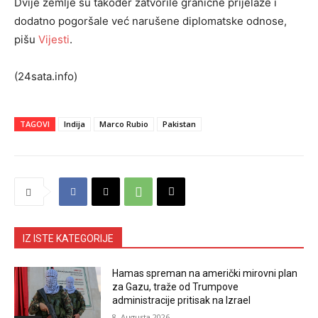
Dvije zemlje su također zatvorile granične prijelaze i
dodatno pogoršale već narušene diplomatske odnose,
pišu
Vijesti
.
(24sata.info)
TAGOVI
Indija
Marco Rubio
Pakistan
IZ ISTE KATEGORIJE
Hamas spreman na američki mirovni plan
za Gazu, traže od Trumpove
administracije pritisak na Izrael
8. Augusta 2026.