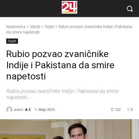
Naslovnica
Vijesti
Svijet
Rubio pozvao zvaničnike Indije i Pakistana
da smire napetosti
Svijet
Rubio pozvao zvaničnike
Indije i Pakistana da smire
napetosti
Rubio pozvao zvaničnike Indije i Pakistana da smire
napetosti...
autor:
A C
1. Maja 2025.
122
0