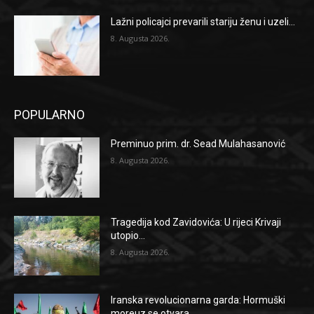
Lažni policajci prevarili stariju ženu i uzeli...
8. Augusta 2026.
POPULARNO
Preminuo prim. dr. Sead Mulahasanović
8. Augusta 2026.
Tragedija kod Zavidovića: U rijeci Krivaji
utopio...
8. Augusta 2026.
Iranska revolucionarna garda: Hormuški
moreuz se otvara...