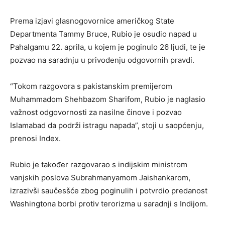
Prema izjavi glasnogovornice američkog State
Departmenta Tammy Bruce, Rubio je osudio napad u
Pahalgamu 22. aprila, u kojem je poginulo 26 ljudi, te je
pozvao na saradnju u privođenju odgovornih pravdi.
“Tokom razgovora s pakistanskim premijerom
Muhammadom Shehbazom Sharifom, Rubio je naglasio
važnost odgovornosti za nasilne činove i pozvao
Islamabad da podrži istragu napada”, stoji u saopćenju,
prenosi Index.
Rubio je također razgovarao s indijskim ministrom
vanjskih poslova Subrahmanyamom Jaishankarom,
izrazivši saučesšće zbog poginulih i potvrdio predanost
Washingtona borbi protiv terorizma u saradnji s Indijom.