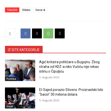
TAGOVI
Džeko
Serie A
IZ ISTE KATEGORIJE
Agić kritizira političare u Bugojnu: Zbog
straha od HDZ-a niko Vučiću nije rekao
istinu o Čipuljiću
5. Augusta 2026.
Politika
El-Sajed porazio Stivens: Proizraelski lobi
“bacio” 30 miliona dolara
5. Augusta 2026.
Svijet