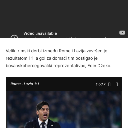
Veliki rimski derbi između Rome i Lazija završen je
rezultatom 1:1, a gol za domaći tim postigao je
bosanskohercegovački reprezentativac, Edin Džeko.
Roma - Lazio 1:1
1
od 7