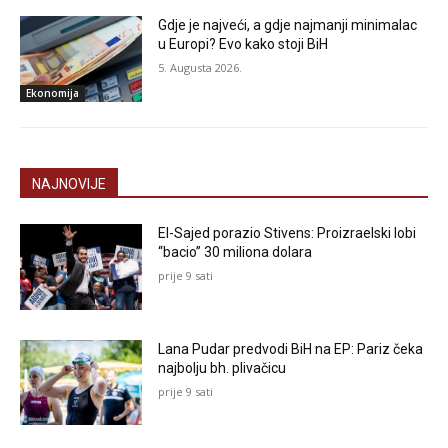
Gdje je najveći, a gdje najmanji minimalac
u Europi? Evo kako stoji BiH
5. Augusta 2026.
Ekonomija
NAJNOVIJE
El-Sajed porazio Stivens: Proizraelski lobi
“bacio” 30 miliona dolara
prije 9 sati
Lana Pudar predvodi BiH na EP: Pariz čeka
najbolju bh. plivačicu
prije 9 sati