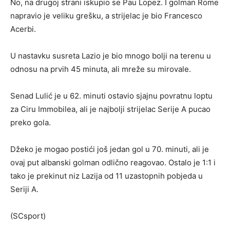
No, na drugoj strani iskupio se Pau Lopez. I golman Rome
napravio je veliku grešku, a strijelac je bio Francesco
Acerbi.
U nastavku susreta Lazio je bio mnogo bolji na terenu u
odnosu na prvih 45 minuta, ali mreže su mirovale.
Senad Lulić je u 62. minuti ostavio sjajnu povratnu loptu
za Ciru Immobilea, ali je najbolji strijelac Serije A pucao
preko gola.
Džeko je mogao postići još jedan gol u 70. minuti, ali je
ovaj put albanski golman odlično reagovao. Ostalo je 1:1 i
tako je prekinut niz Lazija od 11 uzastopnih pobjeda u
Seriji A.
(SCsport)