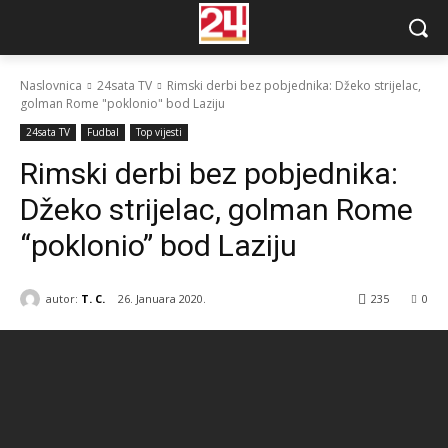
Naslovnica
24sata TV
Rimski derbi bez pobjednika: Džeko strijelac,
golman Rome "poklonio" bod Laziju
24sata TV
Fudbal
Top vijesti
Rimski derbi bez pobjednika:
Džeko strijelac, golman Rome
“poklonio” bod Laziju
autor:
T. C.
26. Januara 2020.
235
0