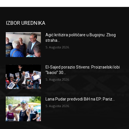
IZBOR UREDNIKA
Agić kritizira političare u Bugojnu: Zbog
straha...
5. Augusta 2026.
El-Sajed porazio Stivens: Proizraelski lobi
“bacio” 30...
5. Augusta 2026.
Lana Pudar predvodi BiH na EP: Pariz...
5. Augusta 2026.