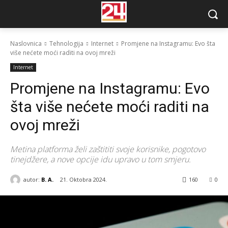
Naslovnica
Tehnologija
Internet
Promjene na Instagramu: Evo šta
više nećete moći raditi na ovoj mreži
Internet
Promjene na Instagramu: Evo
šta više nećete moći raditi na
ovoj mreži
Metina platforma želi zaštititi svoje korisnike, pogotovo
tinejdžere, a nove opcije idu upravo u tom smjeru.
autor:
B. A.
21. Oktobra 2024.
160
0