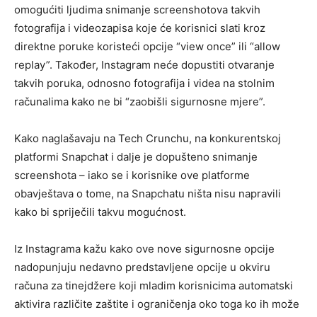
omogućiti ljudima snimanje screenshotova takvih
fotografija i videozapisa koje će korisnici slati kroz
direktne poruke koristeći opcije “view once” ili “allow
replay”. Također, Instagram neće dopustiti otvaranje
takvih poruka, odnosno fotografija i videa na stolnim
računalima kako ne bi “zaobišli sigurnosne mjere”.
Kako naglašavaju na Tech Crunchu, na konkurentskoj
platformi Snapchat i dalje je dopušteno snimanje
screenshota – iako se i korisnike ove platforme
obavještava o tome, na Snapchatu ništa nisu napravili
kako bi spriječili takvu mogućnost.
Iz Instagrama kažu kako ove nove sigurnosne opcije
nadopunjuju nedavno predstavljene opcije u okviru
računa za tinejdžere koji mladim korisnicima automatski
aktivira različite zaštite i ograničenja oko toga ko ih može