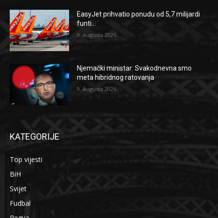
EasyJet prihvatio ponudu od 5,7 milijardi
funti...
9. Augusta 2026.
Njemački ministar: Svakodnevna smo
meta hibridnog ratovanja
9. Augusta 2026.
KATEGORIJE
Top vijesti
BiH
Svijet
Fudbal
Regija