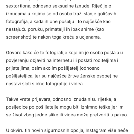
sextortiona, odnosno seksualne iznude. Riječ je o
iznudama u kojima se od osoba traži slanje golišavih
fotografija, a kada ih one pošalju i to najčešće kao
nestajuću poruku, primatelji ih ipak snime (kao
screenshot) te nakon toga kreću s ucjenama.
Govore kako će te fotografije koje im je osoba poslala u
povjerenju objaviti na internetu ili poslati roditeljima i
prijateljima, osim ako im pošiljatelj (odnosno
pošiljateljica, jer su najčešće žrtve ženske osobe) ne
nastavi slati slične fotografije i videa.
Takve vrste prijevara, odnosno iznuda nisu rijetke, a
posljedice po pošiljatelje mogu biti iznimno teške jer im
se život zbog jedne slike ili videa može pretvoriti u pakao.
U okviru tih novih sigurnosnih opcija, Instagram više neće