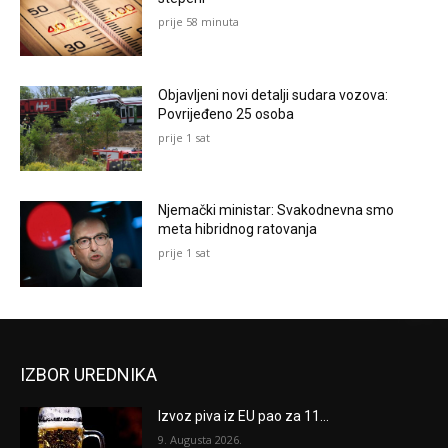
prije 58 minuta
Objavljeni novi detalji sudara vozova:
Povrijeđeno 25 osoba
prije 1 sat
Njemački ministar: Svakodnevna smo
meta hibridnog ratovanja
prije 1 sat
IZBOR UREDNIKA
Izvoz piva iz EU pao za 11...
9. Augusta 2026.