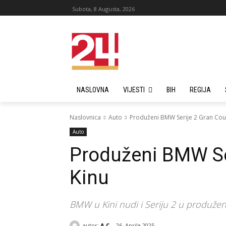
Subota, 8 Augusta, 2026
NASLOVNA
VIJESTI
BIH
REGIJA
Naslovnica
Auto
Produženi BMW Serije 2 Gran Cou
Auto
Produženi BMW Se
Kinu
BMW u Kini nudi i Seriju 2 u produženo
autor:
A C
26. Aprila 2025.