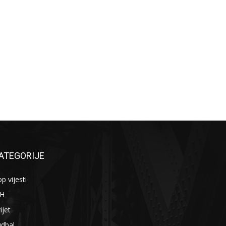
ATEGORIJE
p vijesti
iH
ijet
udbal