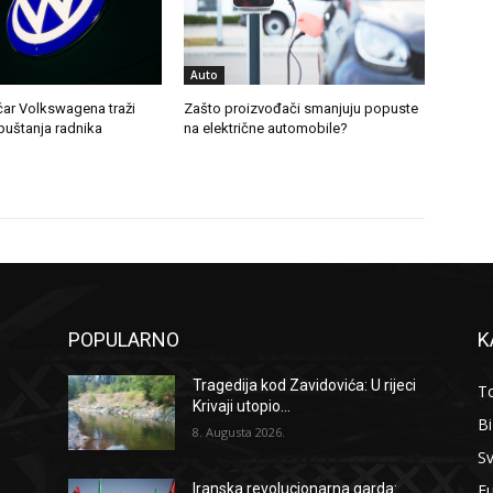
Auto
čar Volkswagena traži
Zašto proizvođači smanjuju popuste
uštanja radnika
na električne automobile?
POPULARNO
K
Tragedija kod Zavidovića: U rijeci
To
Krivaji utopio...
B
8. Augusta 2026.
Sv
F
Iranska revolucionarna garda: