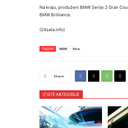
Na kraju, produženi BMW Serije 2 Gran Cou
BMW Brilliance.
(24sata.info)
TAGOVI
BMW
Kina
Share
IZ ISTE KATEGORIJE