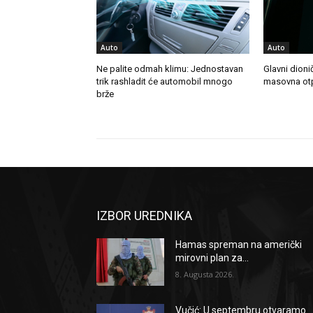
Auto
Auto
Ne palite odmah klimu: Jednostavan
Glavni dioni
trik rashladit će automobil mnogo
masovna otp
brže
IZBOR UREDNIKA
Hamas spreman na američki
mirovni plan za...
8. Augusta 2026.
Vučić: U septembru otvaramo