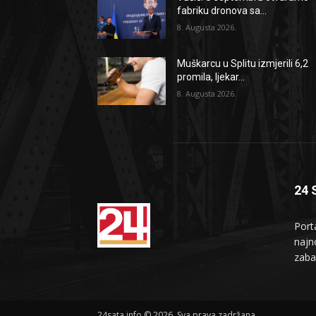
fabriku dronova sa...
8. Augusta 2026.
Muškarcu u Splitu izmjerili 6,2
promila, ljekar...
8. Augusta 2026.
24 
Port
najno
zaba
24sata.info © 2026. Sva prava zadržana.