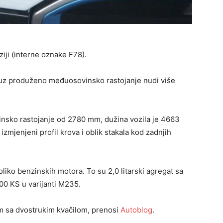
iji (interne oznake F78).
 uz produženo međuosovinsko rastojanje nudi više
sko rastojanje od 2780 mm, dužina vozila je 4663
zmjenjeni profil krova i oblik stakala kod zadnjih
liko benzinskih motora. To su 2,0 litarski agregat sa
300 KS u varijanti M235.
m sa dvostrukim kvačilom, prenosi
Autoblog
.