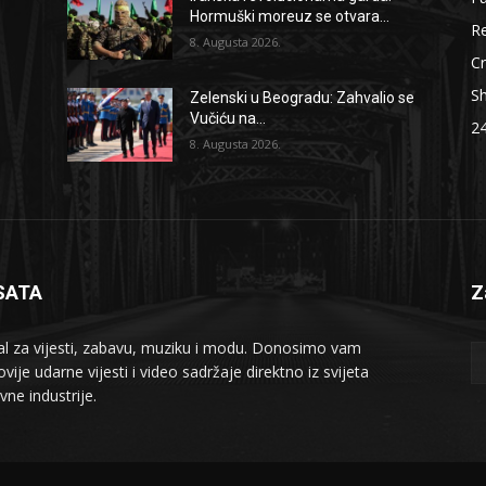
Hormuški moreuz se otvara...
Re
8. Augusta 2026.
Cr
S
Zelenski u Beogradu: Zahvalio se
Vučiću na...
2
8. Augusta 2026.
SATA
Z
al za vijesti, zabavu, muziku i modu. Donosimo vam
vije udarne vijesti i video sadržaje direktno iz svijeta
vne industrije.