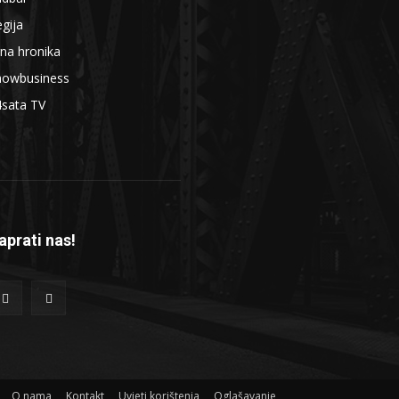
gija
na hronika
howbusiness
4sata TV
aprati nas!
O nama
Kontakt
Uvjeti korištenja
Oglašavanje