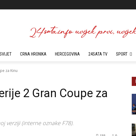
SVIJET
CRNA HRONIKA
HERCEGOVINA
24SATA TV
SPORT
pe za Kinu
rije 2 Gran Coupe za
j verziji (interne oznake F78).
135
0