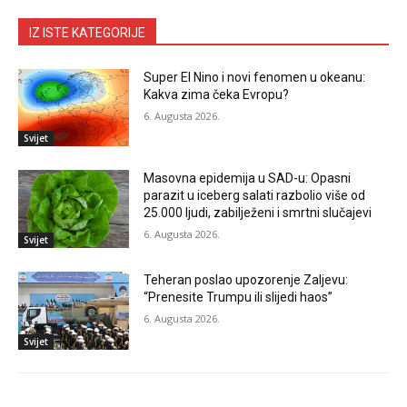
IZ ISTE KATEGORIJE
Super El Nino i novi fenomen u okeanu:
Kakva zima čeka Evropu?
6. Augusta 2026.
Svijet
Masovna epidemija u SAD-u: Opasni
parazit u iceberg salati razbolio više od
25.000 ljudi, zabilježeni i smrtni slučajevi
6. Augusta 2026.
Svijet
Teheran poslao upozorenje Zaljevu:
“Prenesite Trumpu ili slijedi haos”
6. Augusta 2026.
Svijet