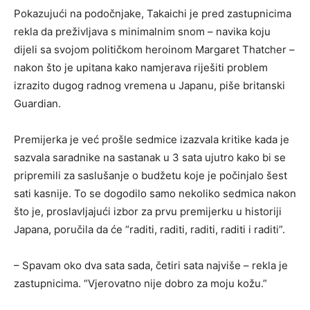
Pokazujući na podočnjake, Takaichi je pred zastupnicima
rekla da preživljava s minimalnim snom – navika koju
dijeli sa svojom političkom heroinom Margaret Thatcher –
nakon što je upitana kako namjerava riješiti problem
izrazito dugog radnog vremena u Japanu, piše britanski
Guardian.
Premijerka je već prošle sedmice izazvala kritike kada je
sazvala saradnike na sastanak u 3 sata ujutro kako bi se
pripremili za saslušanje o budžetu koje je počinjalo šest
sati kasnije. To se dogodilo samo nekoliko sedmica nakon
što je, proslavljajući izbor za prvu premijerku u historiji
Japana, poručila da će “raditi, raditi, raditi, raditi i raditi”.
– Spavam oko dva sata sada, četiri sata najviše – rekla je
zastupnicima. “Vjerovatno nije dobro za moju kožu.”