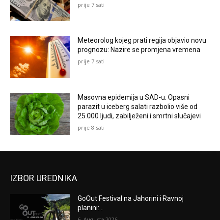
prije 7 sati
Meteorolog kojeg prati regija objavio novu
prognozu: Nazire se promjena vremena
prije 7 sati
Masovna epidemija u SAD-u: Opasni
parazit u iceberg salati razbolio više od
25.000 ljudi, zabilježeni i smrtni slučajevi
prije 8 sati
IZBOR UREDNIKA
GoOut Festival na Jahorini i Ravnoj
planini:...
6. Augusta 2026.