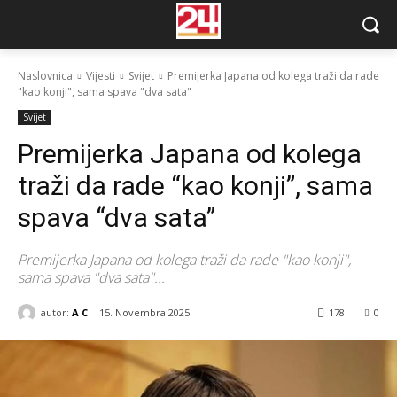
Naslovnica
Vijesti
Svijet
Premijerka Japana od kolega traži da rade
"kao konji", sama spava "dva sata"
Svijet
Premijerka Japana od kolega
traži da rade “kao konji”, sama
spava “dva sata”
Premijerka Japana od kolega traži da rade "kao konji",
sama spava "dva sata"...
autor:
A C
15. Novembra 2025.
178
0