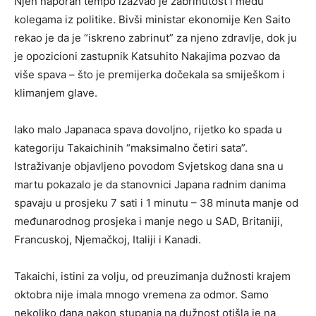
Njen naporan tempo izazvao je zabrinutost i među
kolegama iz politike. Bivši ministar ekonomije Ken Saito
rekao je da je “iskreno zabrinut” za njeno zdravlje, dok ju
je opozicioni zastupnik Katsuhito Nakajima pozvao da
više spava – što je premijerka dočekala sa smiješkom i
klimanjem glave.
Iako malo Japanaca spava dovoljno, rijetko ko spada u
kategoriju Takaichinih “maksimalno četiri sata”.
Istraživanje objavljeno povodom Svjetskog dana sna u
martu pokazalo je da stanovnici Japana radnim danima
spavaju u prosjeku 7 sati i 1 minutu – 38 minuta manje od
međunarodnog prosjeka i manje nego u SAD, Britaniji,
Francuskoj, Njemačkoj, Italiji i Kanadi.
Takaichi, istini za volju, od preuzimanja dužnosti krajem
oktobra nije imala mnogo vremena za odmor. Samo
nekoliko dana nakon stupanja na dužnost otišla je na