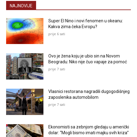
NAJNOVIJE
Super El Nino i novi fenomen u okeanu:
Kakva zima čeka Evropu?
prije 6 sati
Ovo je žena koju je ubio sin na Novom
Beogradu: Niko nije čuo vapaje za pomoć
prije 7 sati
Vlasnici restorana nagradili dugogodišnjeg
zaposlenika automobilom
prije 7 sati
Ekonomisti sa zebnjom gledaju u američki
dolar: “Mogli bismo imati majku svih kriza”