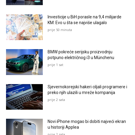
Investicije u BiH porasle na 9,4 milijarde
KM: Evo u šta se najviše ulagalo
prije 50 minuta
BMW pokreće serijsku proizvodnju
potpuno električnog i3 u Münchenu
prije 1 sat
Sjevernokorejski hakeri ciljali programere i
preko njih ulazili u mreže kompanija
prije 2 sata
Novi iPhone mogao bi dobiti najveći ekran
u historiji Applea
prije 2 sata