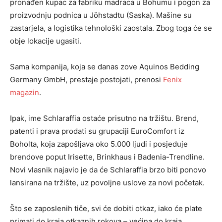
pronađen kupac za fabriku madraca u Bohumu i pogon za
proizvodnju podnica u Jöhstadtu (Saska). Mašine su
zastarjela, a logistika tehnološki zaostala. Zbog toga će se
obje lokacije ugasiti.
Sama kompanija, koja se danas zove Aquinos Bedding
Germany GmbH, prestaje postojati, prenosi
Fenix
magazin
.
Ipak, ime Schlaraffia ostaće prisutno na tržištu. Brend,
patenti i prava prodati su grupaciji EuroComfort iz
Boholta, koja zapošljava oko 5.000 ljudi i posjeduje
brendove poput Irisette, Brinkhaus i Badenia-Trendline.
Novi vlasnik najavio je da će Schlaraffia brzo biti ponovo
lansirana na tržište, uz povoljne uslove za novi početak.
Što se zaposlenih tiče, svi će dobiti otkaz, iako će plate
primati do kraja otkaznih rokova – većina do kraja