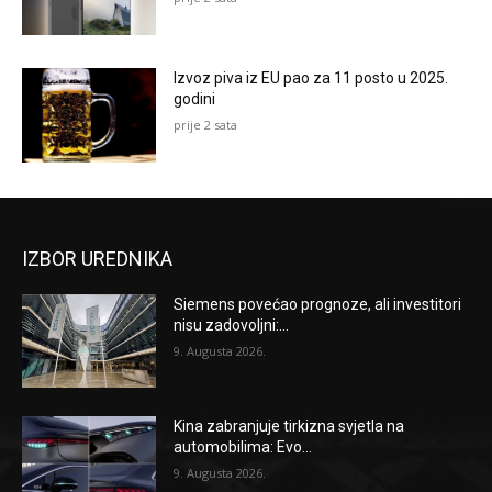
Izvoz piva iz EU pao za 11 posto u 2025.
godini
prije 2 sata
IZBOR UREDNIKA
Siemens povećao prognoze, ali investitori
nisu zadovoljni:...
9. Augusta 2026.
Kina zabranjuje tirkizna svjetla na
automobilima: Evo...
9. Augusta 2026.