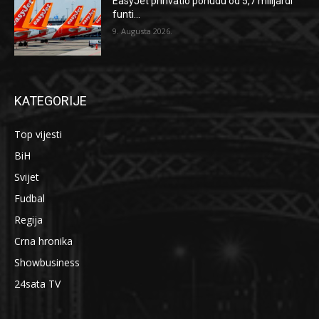
EasyJet prihvatio ponudu od 5,7 milijardi
funti...
9. Augusta 2026.
KATEGORIJE
Top vijesti
BiH
Svijet
Fudbal
Regija
Crna hronika
Showbusiness
24sata TV