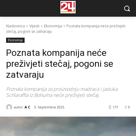
Naslovnica
Vijesti
Ekonomija
Poznata kompanija neće preživjeti
stečaj, pogoni se zatvaraju
Ekonomija
Poznata kompanija neće
preživjeti stečaj, pogoni se
zatvaraju
Poznata kompanija za proizvodnju madraca i jastuka
Schlaraffia iz Bohuma neće preživjeti stečaj.
autor:
A C
5. Septembra 2025.
171
0