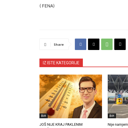
( FENA)
Share
IZ ISTE KATEGORIJE
BiH
BiH
JOŠ NIJE KRAJ PAKLENIM
Nije namjern