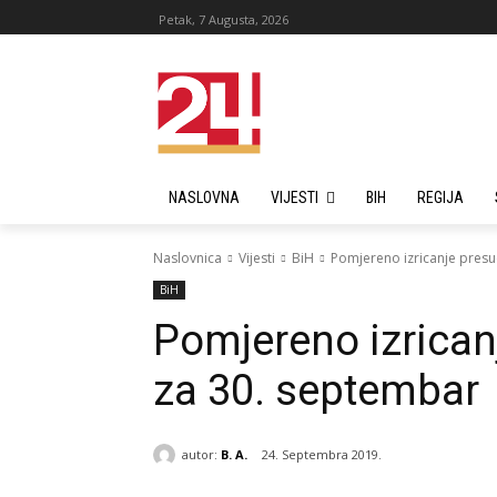
Petak, 7 Augusta, 2026
NASLOVNA
VIJESTI
BIH
REGIJA
Naslovnica
Vijesti
BiH
Pomjereno izricanje presu
BiH
Pomjereno izrican
za 30. septembar
autor:
B. A.
24. Septembra 2019.