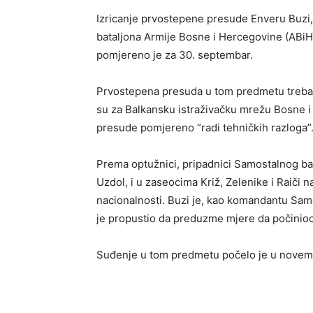
Izricanje prvostepene presude Enveru Buz
bataljona Armije Bosne i Hercegovine (ABiH
pomjereno je za 30. septembar.
Prvostepena presuda u tom predmetu trebala 
su za Balkansku istraživačku mrežu Bosne i 
presude pomjereno “radi tehničkih razloga”
Prema optužnici, pripadnici Samostalnog ba
Uzdol, i u zaseocima Križ, Zelenike i Raiči na
nacionalnosti. Buzi je, kao komandantu Samo
je propustio da preduzme mjere da počinioc
Suđenje u tom predmetu počelo je u novem