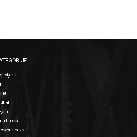
ATEGORIJE
p vijesti
iH
ijet
udbal
gija
na hronika
howbusiness