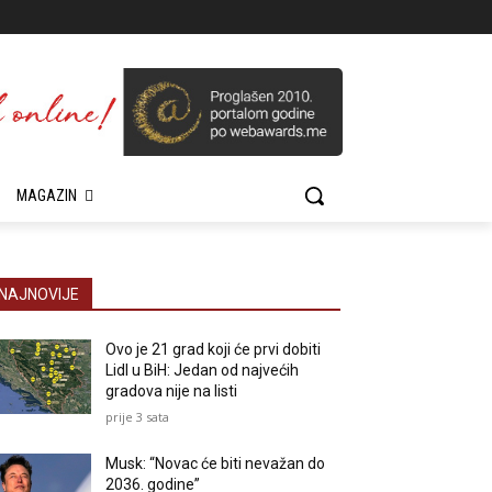
MAGAZIN
NAJNOVIJE
Ovo je 21 grad koji će prvi dobiti
Lidl u BiH: Jedan od najvećih
gradova nije na listi
prije 3 sata
Musk: “Novac će biti nevažan do
2036. godine”