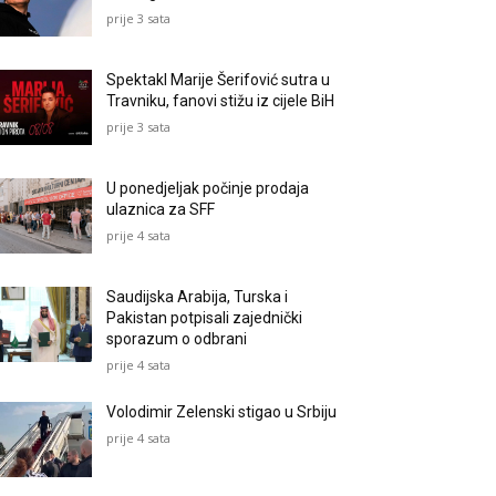
prije 3 sata
Spektakl Marije Šerifović sutra u
Travniku, fanovi stižu iz cijele BiH
prije 3 sata
U ponedjeljak počinje prodaja
ulaznica za SFF
prije 4 sata
Saudijska Arabija, Turska i
Pakistan potpisali zajednički
sporazum o odbrani
prije 4 sata
Volodimir Zelenski stigao u Srbiju
prije 4 sata