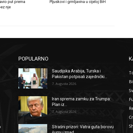
tavio put prema
Pljuskovi i grmljavina u cijeloj BiH
ez nje
POPULARNO
K
Saudijska Arabija, Turska i
To
Pakistan potpisali zajednički...
B
7. Augusta 2026.
Sv
F
Iran sprema zamku za Trumpa:
Plan iz...
Re
7. Augusta 2026.
Cr
S
o
Strašni prizori: Vatra guta borovu
šumu iznad...