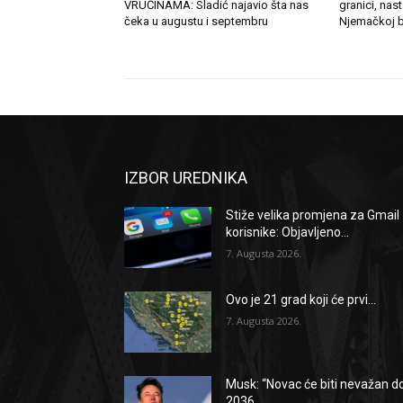
VRUĆINAMA: Sladić najavio šta nas
granici, nas
čeka u augustu i septembru
Njemačkoj b
IZBOR UREDNIKA
Stiže velika promjena za Gmail
korisnike: Objavljeno...
7. Augusta 2026.
Ovo je 21 grad koji će prvi...
7. Augusta 2026.
Musk: “Novac će biti nevažan d
2036....