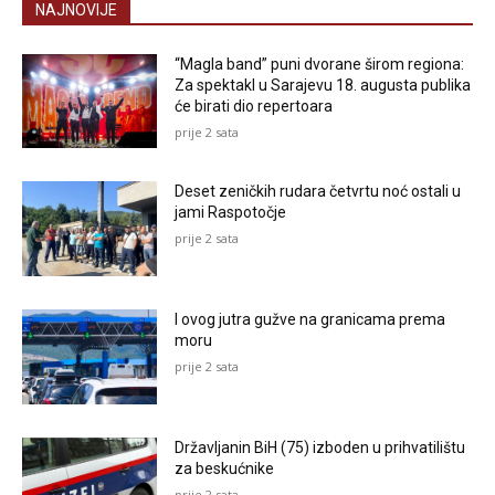
NAJNOVIJE
“Magla band” puni dvorane širom regiona:
Za spektakl u Sarajevu 18. augusta publika
će birati dio repertoara
prije 2 sata
Deset zeničkih rudara četvrtu noć ostali u
jami Raspotočje
prije 2 sata
I ovog jutra gužve na granicama prema
moru
prije 2 sata
Državljanin BiH (75) izboden u prihvatilištu
za beskućnike
prije 2 sata