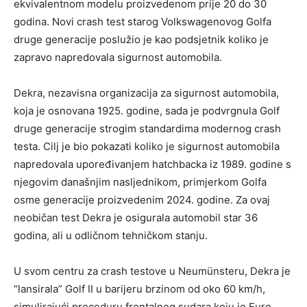
ekvivalentnom modelu proizvedenom prije 20 do 30
godina. Novi crash test starog Volkswagenovog Golfa
druge generacije poslužio je kao podsjetnik koliko je
zapravo napredovala sigurnost automobila.
Dekra, nezavisna organizacija za sigurnost automobila,
koja je osnovana 1925. godine, sada je podvrgnula Golf
druge generacije strogim standardima modernog crash
testa. Cilj je bio pokazati koliko je sigurnost automobila
napredovala upoređivanjem hatchbacka iz 1989. godine s
njegovim današnjim nasljednikom, primjerkom Golfa
osme generacije proizvedenim 2024. godine. Za ovaj
neobičan test Dekra je osigurala automobil star 36
godina, ali u odličnom tehničkom stanju.
U svom centru za crash testove u Neumünsteru, Dekra je
“lansirala” Golf II u barijeru brzinom od oko 60 km/h,
simulirajući proceduru frontalnog sudara koju je Euro