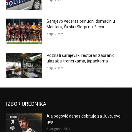
Sarajevo večeras prinudni domaćin u
Mostaru, Široki i Sloga na Pecari
prije 2 sata
Poznati sarajevski restoran zabranio
ulazak u trenerkama, japankama…
prije 2 sata
IZBOR UREDNIKA
Alajbegović danas debituje za Juve, evo
gdje...
8. Augusta 2026.