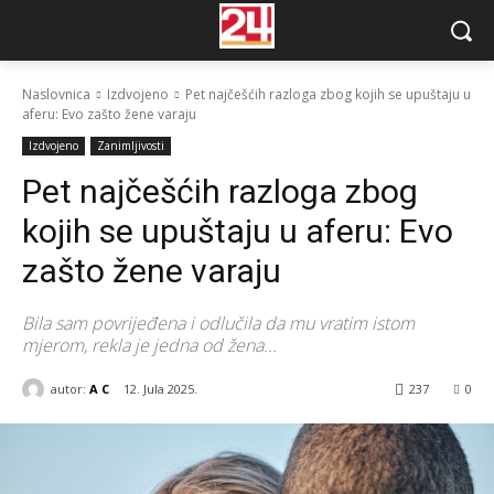
Naslovnica
Izdvojeno
Pet najčešćih razloga zbog kojih se upuštaju u
aferu: Evo zašto žene varaju
Izdvojeno
Zanimljivosti
Pet najčešćih razloga zbog
kojih se upuštaju u aferu: Evo
zašto žene varaju
Bila sam povrijeđena i odlučila da mu vratim istom
mjerom, rekla je jedna od žena...
autor:
A C
12. Jula 2025.
237
0