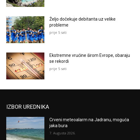
Željo dočekuje debitanta uz velike
probleme
prije 5 sati
Ekstremne vrućine širom Evrope, obaraju
se rekordi
prije 5 sati
IZBOR UREDNIKA
Crveni meteoalarm na Jadranu, moguća
jaka bura
7. Augusta 2026.