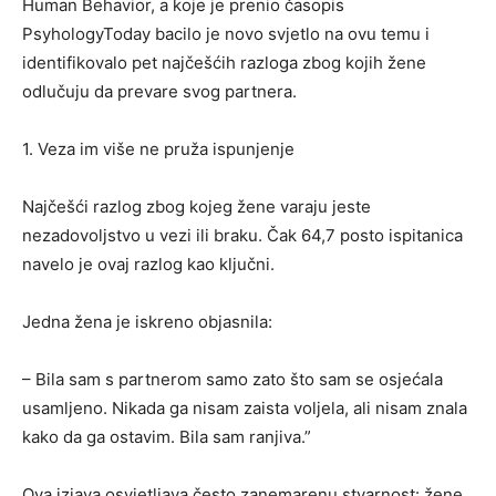
Human Behavior, a koje je prenio časopis
PsyhologyToday bacilo je novo svjetlo na ovu temu i
identifikovalo pet najčešćih razloga zbog kojih žene
odlučuju da prevare svog partnera.
1. Veza im više ne pruža ispunjenje
Najčešći razlog zbog kojeg žene varaju jeste
nezadovoljstvo u vezi ili braku. Čak 64,7 posto ispitanica
navelo je ovaj razlog kao ključni.
Jedna žena je iskreno objasnila:
– Bila sam s partnerom samo zato što sam se osjećala
usamljeno. Nikada ga nisam zaista voljela, ali nisam znala
kako da ga ostavim. Bila sam ranjiva.”
Ova izjava osvjetljava često zanemarenu stvarnost: žene