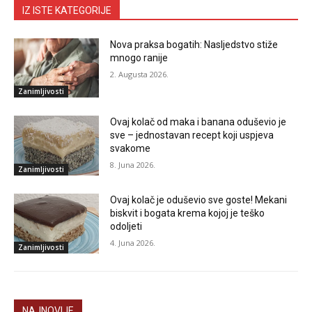
IZ ISTE KATEGORIJE
Nova praksa bogatih: Nasljedstvo stiže
mnogo ranije
2. Augusta 2026.
Zanimljivosti
Ovaj kolač od maka i banana oduševio je
sve – jednostavan recept koji uspjeva
svakome
8. Juna 2026.
Zanimljivosti
Ovaj kolač je oduševio sve goste! Mekani
biskvit i bogata krema kojoj je teško
odoljeti
4. Juna 2026.
Zanimljivosti
NAJNOVIJE