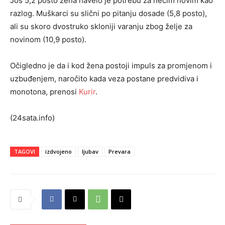
Još 5,2 posto žena navelo je potrebu za nečim novim kao
razlog. Muškarci su slični po pitanju dosade (5,8 posto),
ali su skoro dvostruko skloniji varanju zbog želje za
novinom (10,9 posto).
Očigledno je da i kod žena postoji impuls za promjenom i
uzbuđenjem, naročito kada veza postane predvidiva i
monotona, prenosi
Kurir
.
(24sata.info)
TAGOVI
izdvojeno
ljubav
Prevara