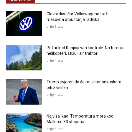
Glavni dioničar Volkswagena traži
masovna otpuštanja radnika
prije 3 sata
Požar kod Konjica van kontrole: Na terenu
helikopteri, stižu i air traktori
prije 4 sata
Trump uvjeren da će rat s Iranom uskoro
biti završen
prije 4 sata
Najviša ikad: Temperatura mora kod
Mallorce 33 stepena
prije 4 sata