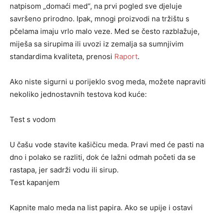
natpisom „domaći med“, na prvi pogled sve djeluje
savršeno prirodno. Ipak, mnogi proizvodi na tržištu s
pčelama imaju vrlo malo veze. Med se često razblažuje,
miješa sa sirupima ili uvozi iz zemalja sa sumnjivim
standardima kvaliteta, prenosi
Raport
.
Ako niste sigurni u porijeklo svog meda, možete napraviti
nekoliko jednostavnih testova kod kuće:
Test s vodom
U čašu vode stavite kašičicu meda. Pravi med će pasti na
dno i polako se razliti, dok će lažni odmah početi da se
rastapa, jer sadrži vodu ili sirup.
Test kapanjem
Kapnite malo meda na list papira. Ako se upije i ostavi