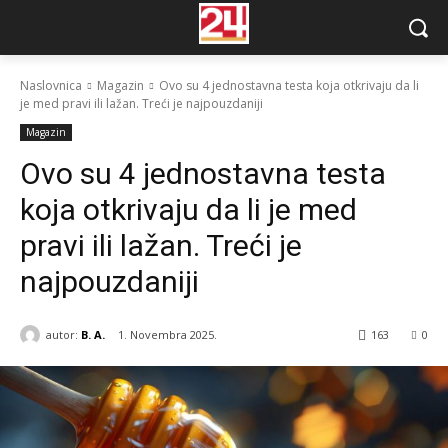
Naslovnica
Magazin
Ovo su 4 jednostavna testa koja otkrivaju da li
je med pravi ili lažan. Treći je najpouzdaniji
Magazin
Ovo su 4 jednostavna testa
koja otkrivaju da li je med
pravi ili lažan. Treći je
najpouzdaniji
autor:
B. A.
1. Novembra 2025.
163
0