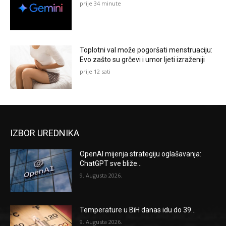
prije 34 minute
Toplotni val može pogoršati menstruaciju:
Evo zašto su grčevi i umor ljeti izraženiji
prije 12 sati
IZBOR UREDNIKA
OpenAI mijenja strategiju oglašavanja:
ChatGPT sve bliže...
9. Augusta 2026.
Temperature u BiH danas idu do 39...
9. Augusta 2026.