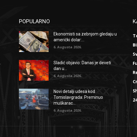
POPULARNO
K
Ekonomisti sa zebnjom gledaju u
To
američki dolar:...
B
6. Augusta 2026.
Sv
F
.
Sladić objavio: Danas je deveti
dan u...
R
6. Augusta 2026.
C
S
Novi detalji udesa kod
Tomislavgrada: Preminuo
2
muškarac...
6. Augusta 2026.