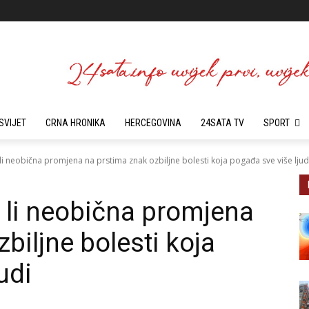
SVIJET
CRNA HRONIKA
HERCEGOVINA
24SATA TV
SPORT
e li neobična promjena na prstima znak ozbiljne bolesti koja pogađa sve više ljud
je li neobična promjena
biljne bolesti koja
udi