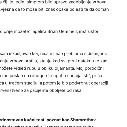
a čiji je jedini simptom bilo upravo zadebljanje vrhova
svjesna da to može biti znak opake bolesti te da odmah
 prije možete”, apelira Brian Gemmell, instruktor
isam iskašljavao krv, nisam imao problema s disanjem.
nje vrhova prstiju, stanje kad svi prsti nateknu te kad,
 možete vidjeti rupu u obliku dijamanta. Moj porodični
 me poslao na rendgen te uputio specijalisti”, priča
ća u trećem stadiju, a potom je bio podvrgnut operaciji.
i prvenstveno za pacijente oboljele od raka.
jednostavan kućni test, poznat kao Shamrothov