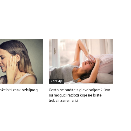
Zdravlje
ože biti znak ozbiljnog
Često se budite s glavoboljom? Ovo
su mogući razlozi koje ne biste
trebali zanemariti