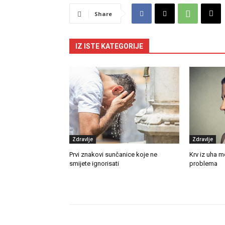
Share
IZ ISTE KATEGORIJE
Zdravlje
Zdravlje
Prvi znakovi sunčanice koje ne
Krv iz uha m
smijete ignorisati
problema