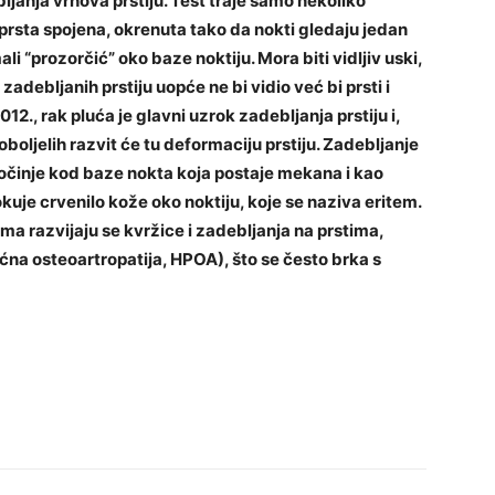
ebljanja vrhova prstiju. Test traje samo nekoliko
iprsta spojena, okrenuta tako da nokti gledaju jedan
“prozorčić” oko baze noktiju. Mora biti vidljiv uski,
zadebljanih prstiju uopće ne bi vidio već bi prsti i
012., rak pluća je glavni uzrok zadebljanja prstiju i,
oljelih razvit će tu deformaciju prstiju. Zadebljanje
 počinje kod baze nokta koja postaje mekana i kao
uje crvenilo kože oko noktiju, koje se naziva eritem.
zama razvijaju se kvržice i zadebljanja na prstima,
ćna osteoartropatija, HPOA), što se često brka s