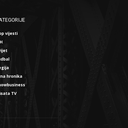
ATEGORIJE
p vijesti
iH
ijet
udbal
egija
rna hronika
howbusiness
4sata TV