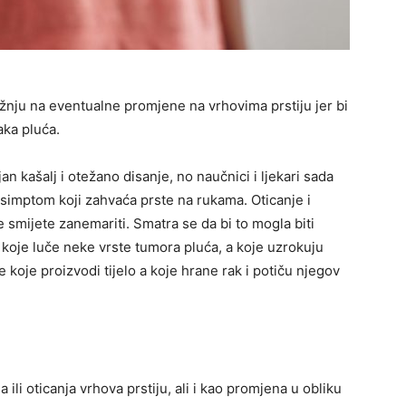
žnju na eventualne promjene na vrhovima prstiju jer bi
aka pluća.
n kašalj i otežano disanje, no naučnici i ljekari sada
simptom koji zahvaća prste na rukama. Oticanje i
e smijete zanemariti. Smatra se da bi to mogla biti
ri koje luče neke vrste tumora pluća, a koje uzrokuju
je koje proizvodi tijelo a koje hrane rak i potiču njegov
ili oticanja vrhova prstiju, ali i kao promjena u obliku