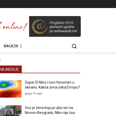
MAGAZIN
i
NAJNOVIJE
Super El Nino i novi fenomen u
okeanu: Kakva zima čeka Evropu?
prije 11 sati
Ovo je žena koju je ubio sin na
Novom Beogradu: Niko nije čuo