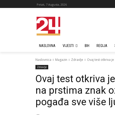
Petak, 7 Augusta, 2026
NASLOVNA
VIJESTI
BIH
REGIJA
Naslovnica
Magazin
Zdravlje
Ovaj test otkriva j
Zdravlje
Ovaj test otkriva 
na prstima znak oz
pogađa sve više lj