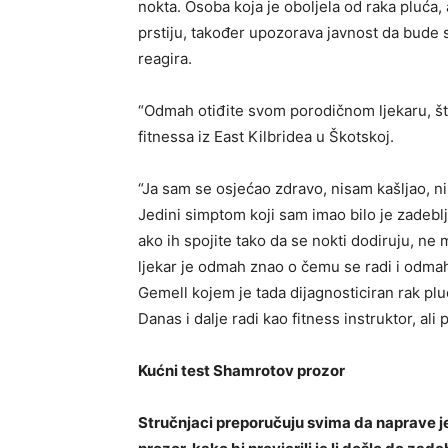
nokta. Osoba koja je oboljela od raka pluća, 
prstiju, također upozorava javnost da bude 
reagira.
“Odmah otiđite svom porodičnom ljekaru, što
fitnessa iz East Kilbridea u Škotskoj.
“Ja sam se osjećao zdravo, nisam kašljao, n
Jedini simptom koji sam imao bilo je zadeblja
ako ih spojite tako da se nokti dodiruju, ne
ljekar je odmah znao o čemu se radi i odmah
Gemell kojem je tada dijagnosticiran rak plu
Danas i dalje radi kao fitness instruktor, al
Kućni test Shamrotov prozor
Stručnjaci preporučuju svima da naprave 