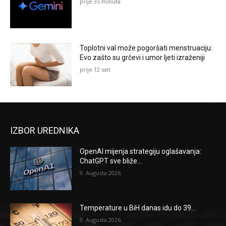
prije 35 minuta
Toplotni val može pogoršati menstruaciju:
Evo zašto su grčevi i umor ljeti izraženiji
prije 12 sati
IZBOR UREDNIKA
OpenAI mijenja strategiju oglašavanja:
ChatGPT sve bliže...
9. Augusta 2026.
Temperature u BiH danas idu do 39...
9. Augusta 2026.