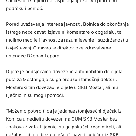
saučešće i stojimo na raspolaganju za svu potrebnu
podršku i pomoć.
Pored uvažavanja interesa javnosti, Bolnica do okončanja
istrage neće davati izjave ni komentare o događaju, te
molimo medije i javnost za razumijevanje i suzdržanost u
izvještavanju”, naveo je direktor ove zdravstvene
ustanove Dženan Lepara.
Dijete je podsjećamo dovezeno automobilom do dijela
puta za Mostar gdje su ga preuzeli tamošnji doktori.
Mostarski tim dovezao je dijete u SKB Mostar, ali mu
liječnici nisu mogli pomoći.
“Možemo potvrditi da je jedanaestomjesečni dječak iz
Konjica u nedjelju dovezen na CUM SKB Mostar bez
znakova života. Liječnici su ga pokušali reanimirati, ali
nažalost, bilo je bezuspješno”, naveli su jučer iz SKB