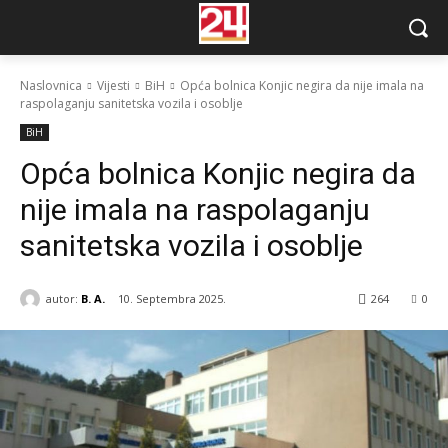
Naslovnica
Vijesti
BiH
Opća bolnica Konjic negira da nije imala na
raspolaganju sanitetska vozila i osoblje
BiH
Opća bolnica Konjic negira da
nije imala na raspolaganju
sanitetska vozila i osoblje
autor:
B. A.
10. Septembra 2025.
264
0