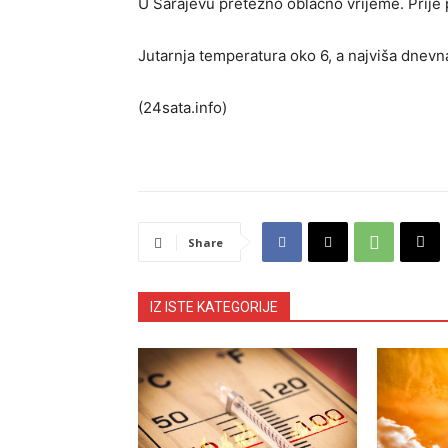
U Sarajevu pretežno oblačno vrijeme. Prije 
Jutarnja temperatura oko 6, a najviša dnevn
(24sata.info)
Share
IZ ISTE KATEGORIJE