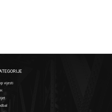
ATEGORIJE
p vijesti
iH
ijet
udbal