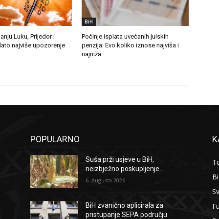
BiH
anju Luku, Prijedor i
Počinje isplata uvećanih julskih
dato najviše upozorenje
penzija: Evo koliko iznose najviša i
najniža
POPULARNO
K
Suša prži usjeve u BiH,
To
neizbježno poskupljenje...
B
6. Augusta 2026.
Sv
F
BiH zvanično aplicirala za
pristupanje SEPA području