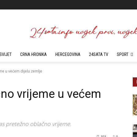
SVIJET
CRNA HRONIKA
HERCEGOVINA
24SATA TV
SPORT
me u većem dijelu zemlje
čno vrijeme u većem
as pretežno oblačno vrijeme.
103
0