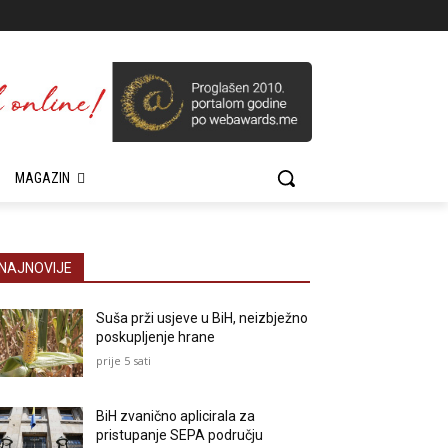
MAGAZIN
NAJNOVIJE
Suša prži usjeve u BiH, neizbježno
poskupljenje hrane
prije 5 sati
BiH zvanično aplicirala za
pristupanje SEPA području