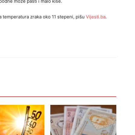
podne može pasti i malo kiše.
a temperatura zraka oko 11 stepeni, pišu
Vijesti.ba
.