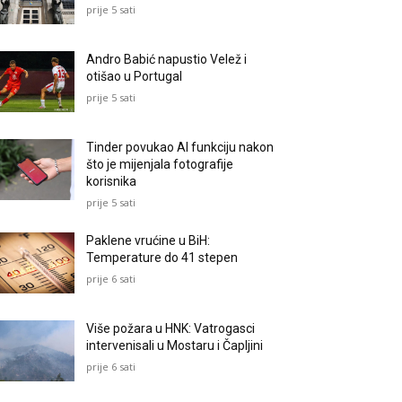
prije 5 sati
Andro Babić napustio Velež i
otišao u Portugal
prije 5 sati
Tinder povukao AI funkciju nakon
što je mijenjala fotografije
korisnika
prije 5 sati
Paklene vrućine u BiH:
Temperature do 41 stepen
prije 6 sati
Više požara u HNK: Vatrogasci
intervenisali u Mostaru i Čapljini
prije 6 sati