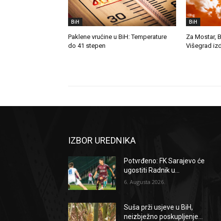
BiH
BiH
Paklene vrućine u BiH: Temperature
Za Mostar, B
do 41 stepen
Višegrad iz
IZBOR UREDNIKA
Potvrđeno: FK Sarajevo će
ugostiti Radnik u...
6. Augusta 2026.
Suša prži usjeve u BiH,
neizbježno poskupljenje...