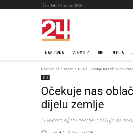
Četvrtak, 6 Augusta, 2026
NASLOVNA
VIJESTI
BIH
REGIJA
Naslovnica
Vijesti
BiH
Očekuje nas oblačno vrije
BiH
Očekuje nas obla
dijelu zemlje
U većem dijelu zemlje očekuje se dan
autor:
A C
8. Oktobra 2025.