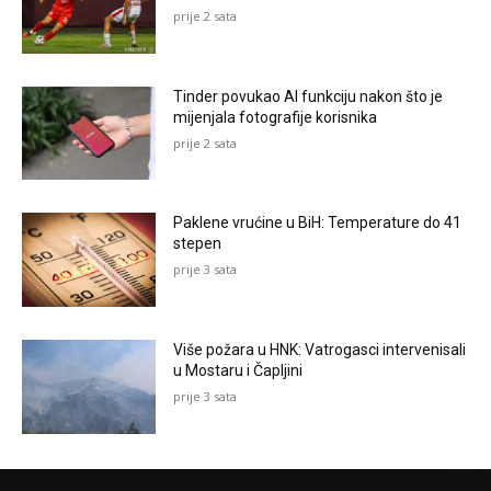
prije 2 sata
Tinder povukao AI funkciju nakon što je
mijenjala fotografije korisnika
prije 2 sata
Paklene vrućine u BiH: Temperature do 41
stepen
prije 3 sata
Više požara u HNK: Vatrogasci intervenisali
u Mostaru i Čapljini
prije 3 sata