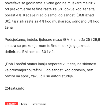
povećava sa godinama. Svake godine muškarcima rizik
od prekomjerne težine raste za 3%, dok je kod žena taj
porast 4%. Kada je riječ o samoj gojaznosti (BMI iznad
30), taj rizik raste za 4% kod muškaraca, odnosno 6% kod
žena.
Podsjećamo, indeks tjelesne mase (BMI) između 25 i 29,9
smatra se prekomjernom težinom, dok je gojaznost
definirana BMI-om od 30 i više.
„Dob i bračni status imaju neporeciv utjecaj na sklonost
ka prekomjernoj težini ili gojaznosti kod odraslih, bez
obzira na spol“, zaključili su autori studije.
(24sata.info)
TAGOVI
brak
istraživanje