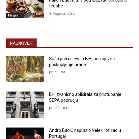
nakon buđenja: Mogu izazvati određene
tegobe
4. Augusta 2026.
Magazin
NAJNOVIJE
Suša prži usjeve u BiH, neizbježno
poskupljenje hrane
prije 1 sat
BiH zvanično aplicirala za pristupanje
SEPA području
prije 2 sata
Andro Babić napustio Velež i otišao u
Portugal