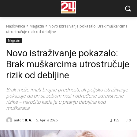
Naslovnica
Magazin
Novo istraživanje pokazalo: Brak muškarcima
utrostručuje rizik od debljine
Magazin
Novo istraživanje pokazalo:
Brak muškarcima utrostručuje
rizik od debljine
Brak može imati brojne prednosti, ali poljsko istraživanje
pokazuje da on sa sobom nosi i određene zdravstvene
rizike – naročito kada je u pitanju debljina kod
muškaraca.
autor:
B. A.
5. Aprila 2025.
155
0