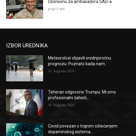
Džonsonu za ambasadora SAD-a
prije 5 sati
IZBOR UREDNIKA
Meteorolozi objavili srednjoročnu
prognozu: Poznato kada nam...
10. Augusta 2026.
Teheran odgovorio Trumpu: Mi smo
profesionalni šahisti,...
10. Augusta 2026.
Covid povezan s trajnim oštećenjem
dopaminskog sistema...