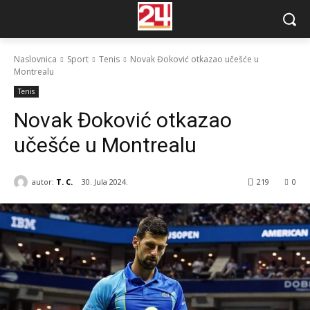
Naslovnica
Sport
Tenis
Novak Đoković otkazao učešće u
Montrealu
Tenis
Novak Đoković otkazao
učešće u Montrealu
autor:
T. C.
30. Jula 2024.
219
0