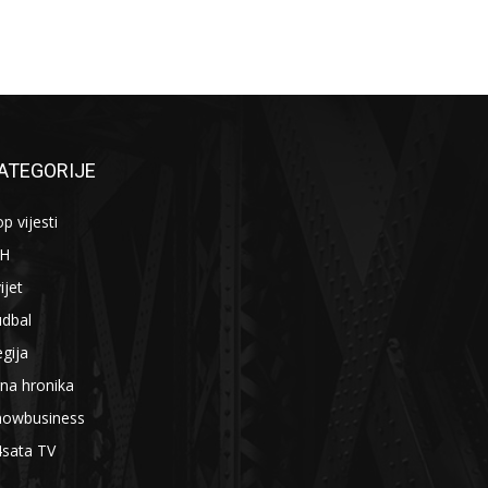
ATEGORIJE
p vijesti
iH
ijet
udbal
gija
na hronika
howbusiness
4sata TV