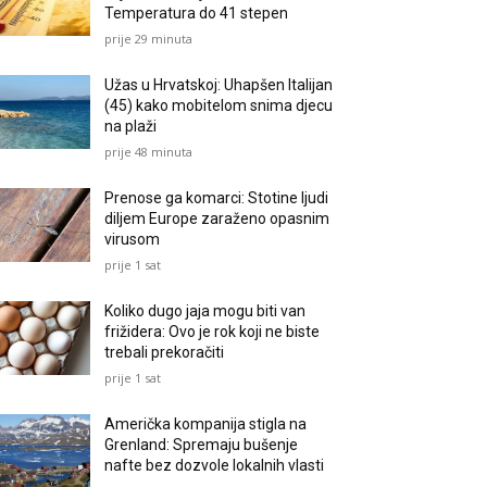
Temperatura do 41 stepen
prije 29 minuta
Užas u Hrvatskoj: Uhapšen Italijan
(45) kako mobitelom snima djecu
na plaži
prije 48 minuta
Prenose ga komarci: Stotine ljudi
diljem Europe zaraženo opasnim
virusom
prije 1 sat
Koliko dugo jaja mogu biti van
frižidera: Ovo je rok koji ne biste
trebali prekoračiti
prije 1 sat
Američka kompanija stigla na
Grenland: Spremaju bušenje
nafte bez dozvole lokalnih vlasti