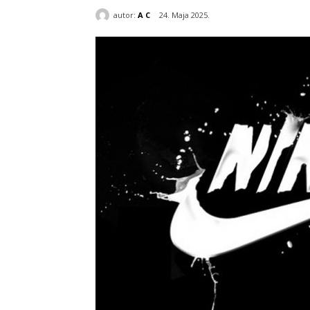
autor:
A C
24. Maja 2025.