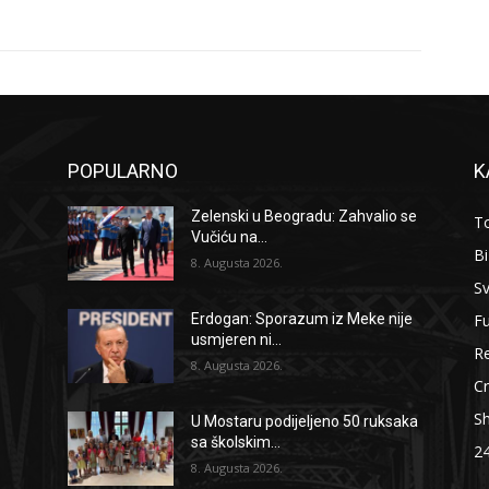
POPULARNO
K
Zelenski u Beogradu: Zahvalio se
To
Vučiću na...
B
8. Augusta 2026.
Sv
F
u
Erdogan: Sporazum iz Meke nije
usmjeren ni...
Re
8. Augusta 2026.
Cr
S
U Mostaru podijeljeno 50 ruksaka
sa školskim...
2
8. Augusta 2026.