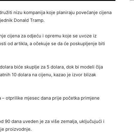
užiti nizu kompanija koje planiraju povećanje cijena
sjednik Donald Tramp.
nje cijena za odjeću i opremu koje se uvoze iz
sti od artikla, a očekuje se da će poskupljenje biti
dolara biće skuplje za 5 dolara, dok bi modeli čija
tnih 10 dolara na cijenu, kazao je izvor blizak
a – otprilike mjesec dana prije početka primjene
od 90 dana uveden je za više zemalja, uključujući i
oje proizvodnje.