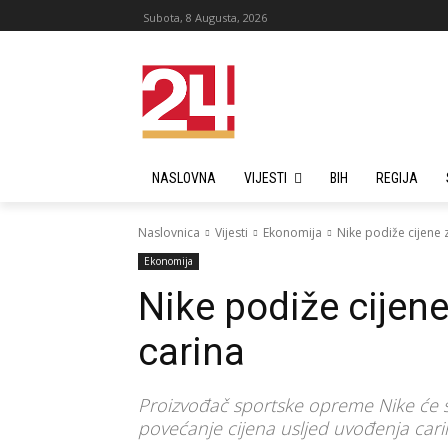
Subota, 8 Augusta, 2026
NASLOVNA
VIJESTI
BIH
REGIJA
Naslovnica
Vijesti
Ekonomija
Nike podiže cijene
Ekonomija
Nike podiže cijen
carina
Proizvođač sportske opreme Nike će se
povećanje cijena usljed uvođenja cari