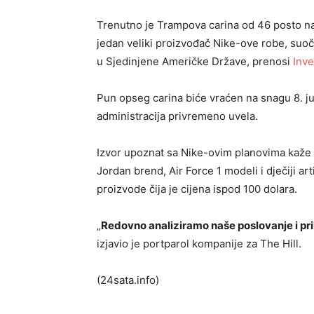
Trenutno je Trampova carina od 46 posto na 
jedan veliki proizvođač Nike-ove robe, suoč
u Sjedinjene Američke Države, prenosi
Inve
Pun opseg carina biće vraćen na snagu 8. ju
administracija privremeno uvela.
Izvor upoznat sa Nike-ovim planovima kaže 
Jordan brend, Air Force 1 modeli i dječiji arti
proizvode čija je cijena ispod 100 dolara.
„
Redovno analiziramo naše poslovanje i pr
izjavio je portparol kompanije za The Hill.
(24sata.info)