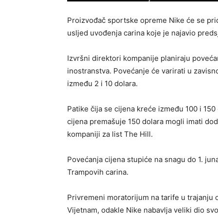
Proizvođač sportske opreme Nike će se pridr
usljed uvođenja carina koje je najavio pred
Izvršni direktori kompanije planiraju poveća
inostranstva. Povećanje će varirati u zavisno
između 2 i 10 dolara.
Patike čija se cijena kreće između 100 i 150 
cijena premašuje 150 dolara mogli imati doda
kompaniji za list The Hill.
Povećanja cijena stupiće na snagu do 1. jun
Trampovih carina.
Privremeni moratorijum na tarife u trajanju 
Vijetnam, odakle Nike nabavlja veliki dio sv