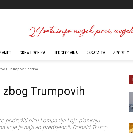
SVIJET
CRNA HRONIKA
HERCEGOVINA
24SATA TV
SPORT
 zbog Trumpovih carina
e zbog Trumpovih
 pridružiti nizu kompanija koje planiraju
na koje je najavio predsjednik Donald Tramp.