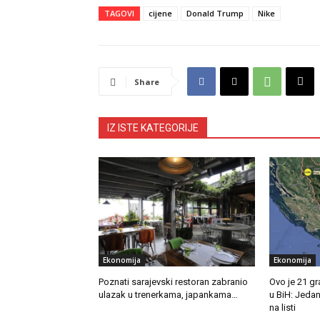
TAGOVI
cijene
Donald Trump
Nike
Share
IZ ISTE KATEGORIJE
Ekonomija
Ekonomija
Poznati sarajevski restoran zabranio
Ovo je 21 gra
ulazak u trenerkama, japankama…
u BiH: Jedan
na listi