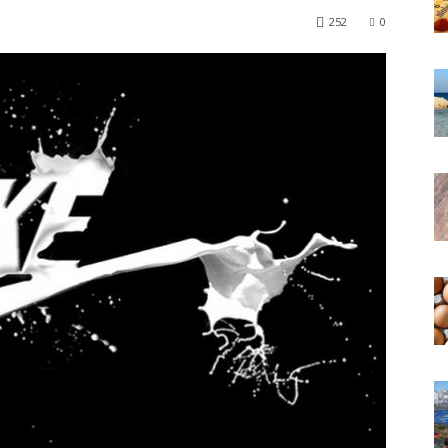
252
0