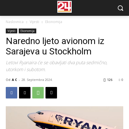
Naslovnica
Vijesti
Ekonomija
Vijesti
Ekonomija
Naredno ljeto avionom iz
Sarajeva u Stockholm
Letovi Ryanaira će se obavljati dva puta sedmično,
utorkom i subotom.
Od
A C
-
28. Septembra 2024.
126
0