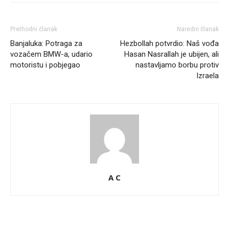
Prethodni članak
Naredni članak
Banjaluka: Potraga za
Hezbollah potvrdio: Naš vođa
vozačem BMW-a, udario
Hasan Nasrallah je ubijen, ali
motoristu i pobjegao
nastavljamo borbu protiv
Izraela
A C