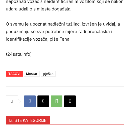
nepoznati vozač s neidentificiranim vozilom koji se nakon
udara udaljio s mjesta događaja.
O svemu je upoznat nadležni tužilac, izvršen je uviđaj, a
poduzimaju se sve potrebne mjere radi pronalaska i
identifikacije vozača, piše Fena.
(24sata.info)
TAGOVI
Mostar
pješak
IZ ISTE KATEGORIJE