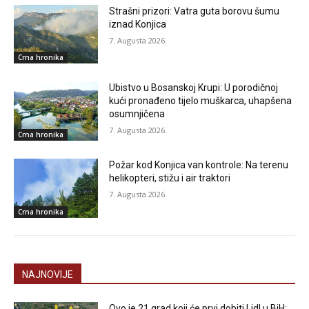
Strašni prizori: Vatra guta borovu šumu
iznad Konjica
7. Augusta 2026.
Crna hronika
Ubistvo u Bosanskoj Krupi: U porodičnoj
kući pronađeno tijelo muškarca, uhapšena
osumnjičena
7. Augusta 2026.
Crna hronika
Požar kod Konjica van kontrole: Na terenu
helikopteri, stižu i air traktori
7. Augusta 2026.
Crna hronika
NAJNOVIJE
Ovo je 21 grad koji će prvi dobiti Lidl u BiH: