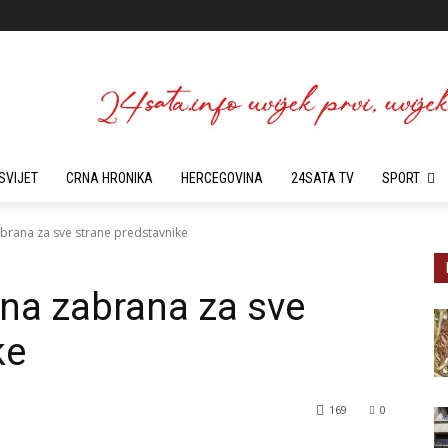
SVIJET
CRNA HRONIKA
HERCEGOVINA
24SATA TV
SPORT
brana za sve strane predstavnike
na zabrana za sve
ke
169
0