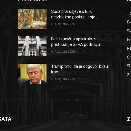
Suša prži usjeve u BiH,
To
neizbježno poskupljenje...
B
6. Augusta 2026.
Sv
F
BiH zvanično aplicirala za
pristupanje SEPA području
Re
6. Augusta 2026.
Cr
S
Trump tvrdi da je dogovor blizu:
Iran...
2
6. Augusta 2026.
SATA
Z