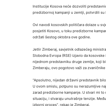
Institucije Kosova neće dozvoliti predstavn
predizbornoj kampanji u zemlji, potvrdili su
Ovi navodi kosovskih političara dolaze u sv
posjetiti Kosovo, u toku predizborne kampa
održati šestog oktobra ove godine.
Jetlir Zimberaj, savjetnik odlazećeg ministr
Slobodna Evropa (RSE) izjavio da kosovske i
nijednom predstavniku druge zemlje, koji b
Zimberaju, ovo pogotovo važi za zvaničnike i
“Apsolutno, nijedan državni predstavnik bil
U ovom smislu, potpuno su nerazumljive naj
zarad predizborne kampanje. U stvari mi to 
situaciju, i stvaraju unutrašnje tenzije. Međ
izborni proces”, rekao je Zimberaj.