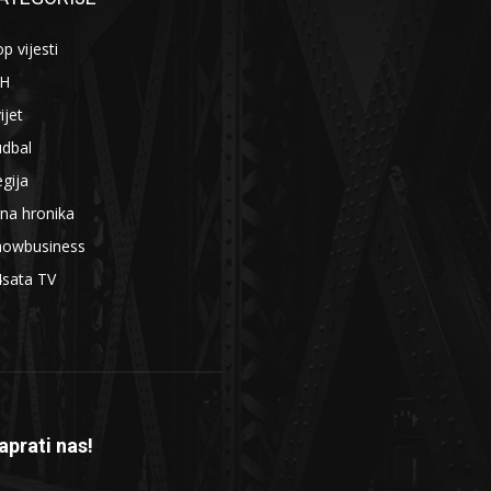
p vijesti
iH
ijet
udbal
gija
na hronika
howbusiness
4sata TV
aprati nas!