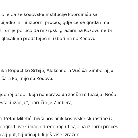
o je da se kosovske institucije koordinišu sa
jedio mirni izborni proces, gdje će se građanima
i, on je poručo da ni srpski građani na Kosovu ne bi
a glasati na predstojećim izborima na Kosovu.
a Republike Srbije, Aleksandra Vučića, Zimberaj je
ičara koji nije sa Kosova.
jednoj osobi, koja namerava da zaoštri situaciju. Neće
tabilizaciju”, poručio je Zimberaj.
a, Petar Miletić, bivši poslanik kosovske skupštine iz
 Beograd uvek imao određenog uticaja na izborni proces
 put, taj uticaj biti još više izražen.