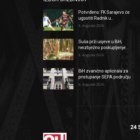
Potvrđeno: FK Sarajevo će
ugostiti Radnik u...
6. Augusta 2026.
Suša prži usjeve u BiH,
neizbježno poskupljenje...
6. Augusta 2026.
BiH zvanično aplicirala za
pristupanje SEPA području
6. Augusta 2026.
24 