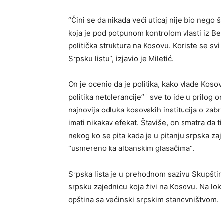
“Čini se da nikada veći uticaj nije bio nego š
koja je pod potpunom kontrolom vlasti iz B
politička struktura na Kosovu. Koriste se svi r
Srpsku listu”, izjavio je Miletić.
On je ocenio da je politika, kako vlade Kosova
politika netolerancije” i sve to ide u prilog 
najnovija odluka kosovskih institucija o zab
imati nikakav efekat. Štaviše, on smatra da 
nekog ko se pita kada je u pitanju srpska za
“usmereno ka albanskim glasačima”.
Srpska lista je u prehodnom sazivu Skupštin
srpsku zajednicu koja živi na Kosovu. Na lok
opština sa većinski srpskim stanovništvom.