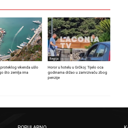
Regija
 proteklog vikenda ušlo
Horor u hotelu u Grčkoj: Tijelo oca
ego što zemlja ima
godinama držao u zamrzivaču zbog
penzije
POPULARNO
K