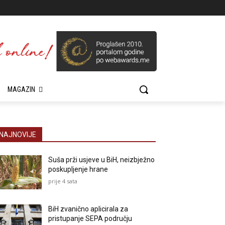
MAGAZIN
NAJNOVIJE
Suša prži usjeve u BiH, neizbježno
poskupljenje hrane
prije 4 sata
BiH zvanično aplicirala za
pristupanje SEPA području