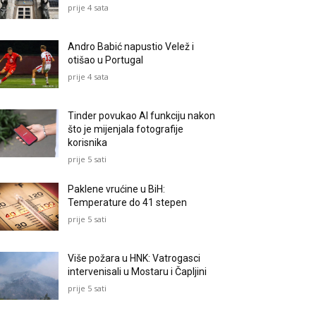
prije 4 sata
Andro Babić napustio Velež i
otišao u Portugal
prije 4 sata
Tinder povukao AI funkciju nakon
što je mijenjala fotografije
korisnika
prije 5 sati
Paklene vrućine u BiH:
Temperature do 41 stepen
prije 5 sati
Više požara u HNK: Vatrogasci
intervenisali u Mostaru i Čapljini
prije 5 sati