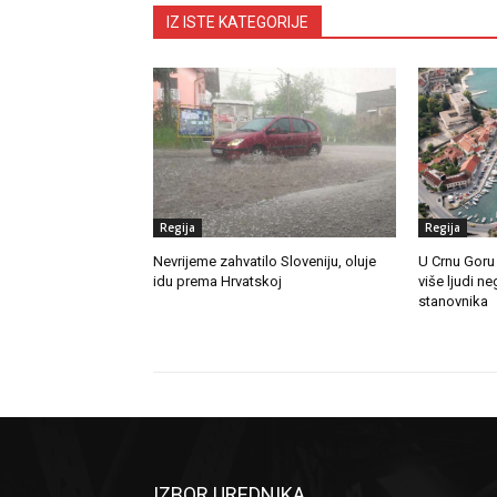
IZ ISTE KATEGORIJE
Regija
Regija
Nevrijeme zahvatilo Sloveniju, oluje
U Crnu Goru
idu prema Hrvatskoj
više ljudi n
stanovnika
IZBOR UREDNIKA