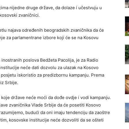
icima nijedne druge države, da dolaze i učestvuju u
 kosovski zvaničnici.
jetlu najava određenih beogradskih zvaničnika da će
nje za parlamentrane izbore koji će se na Kosovu
a inostranih poslova Bedžeta Pacolija, je za Radio
nstitucije neće dati dozvolu za ulazak na Kosovo
i posjetu iskoristio za predizbornu kampanju. Prema
z Srbije.
o koje države neće moći da dođe ovdje i vodi kampanju.
ave zvaničnika Vlade Srbije da će posetiti Kosovo
razumijemo, budući da oni imaju tendenciju da zaoštre
utim, kosovske institucije neće dozvoliti da se ošteti