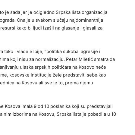
to je sada jer je očigledno Srpska lista organizacija
eograda. Ona je u svakom slučaju najdominantnija
esursi kako bi ljudi izašli na glasanje i glasali za
 tako i vlade Srbije, “politika sukoba, agresije i
onima koji nisu za normalizaciju. Petar Miletić smatra da
ranjivanju ulaska srpskih političara na Kosovo neće
time, kosovske institucije žele predstaviti sebe kao
jednica na Kosovu ali sve je to, prema njemu
e Kosova imala 9 od 10 poslanika koji su predstavljali
alnim izborima na Kosovu, Srpska lista je pobedila u 10