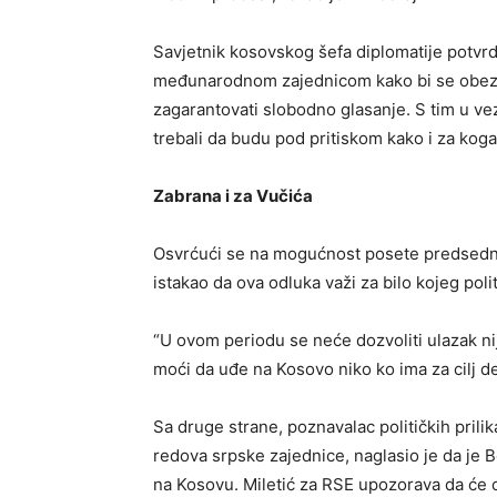
Savjetnik kosovskog šefa diplomatije potvrdi
međunarodnom zajednicom kako bi se obezbi
zagarantovati slobodno glasanje. S tim u vez
trebali da budu pod pritiskom kako i za kog
Zabrana i za Vučića
Osvrćući se na mogućnost posete predsednik
istakao da ova odluka važi za bilo kojeg polit
“U ovom periodu se neće dozvoliti ulazak ni
moći da uđe na Kosovo niko ko ima za cilj des
Sa druge strane, poznavalac političkih prilik
redova srpske zajednice, naglasio je da je
na Kosovu. Miletić za RSE upozorava da će ovaj