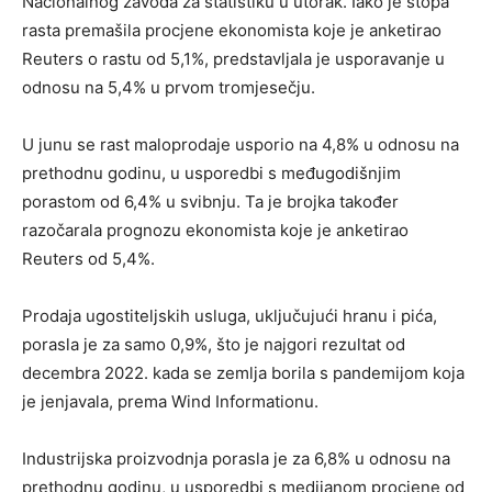
Nacionalnog zavoda za statistiku u utorak. Iako je stopa
rasta premašila procjene ekonomista koje je anketirao
Reuters o rastu od 5,1%, predstavljala je usporavanje u
odnosu na 5,4% u prvom tromjesečju.
U junu se rast maloprodaje usporio na 4,8% u odnosu na
prethodnu godinu, u usporedbi s međugodišnjim
porastom od 6,4% u svibnju. Ta je brojka također
razočarala prognozu ekonomista koje je anketirao
Reuters od 5,4%.
Prodaja ugostiteljskih usluga, uključujući hranu i pića,
porasla je za samo 0,9%, što je najgori rezultat od
decembra 2022. kada se zemlja borila s pandemijom koja
je jenjavala, prema Wind Informationu.
Industrijska proizvodnja porasla je za 6,8% u odnosu na
prethodnu godinu, u usporedbi s medijanom procjene od