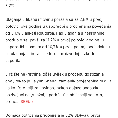
5,7%.
Ulaganja u fiksnu imovinu porasla su za 2,8% u prvoj
polovici ove godine u usporedbi s procjenama povećanja
od 3,6% u anketi Reutersa. Pad ulaganja u nekretnine
produbio se, pavši za 11,2% u prvoj polovici godine, u
usporedbi s padom od 10,7% u prvih pet mjeseci, dok su
se ulaganja u infrastrukturu i proizvodnju također
usporila.
„Tržište nekretnina još je uvijek u procesu dostizanja
dna“, rekao je Laiyun Sheng, zamjenik povjerenika NBS-a,
na konferenciji za novinare nakon objave podataka,
pozivajući na „snažniju podršku“ stabilizaciji sektora,
prenosi
SEEbiz
.
Domaća potrošnja pridonijela je 52% BDP-a u prvoj