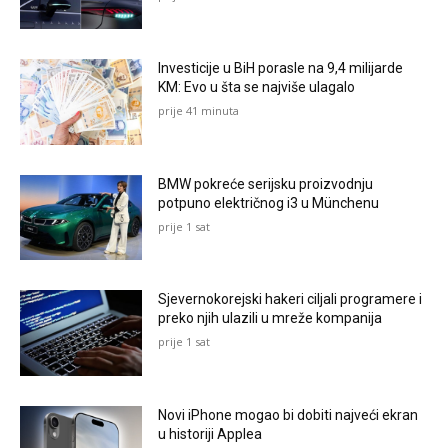
Investicije u BiH porasle na 9,4 milijarde
KM: Evo u šta se najviše ulagalo
prije 41 minuta
BMW pokreće serijsku proizvodnju
potpuno električnog i3 u Münchenu
prije 1 sat
Sjevernokorejski hakeri ciljali programere i
preko njih ulazili u mreže kompanija
prije 1 sat
Novi iPhone mogao bi dobiti najveći ekran
u historiji Applea