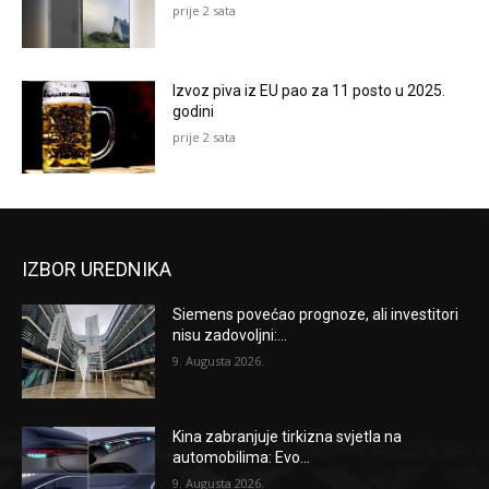
prije 2 sata
Izvoz piva iz EU pao za 11 posto u 2025.
godini
prije 2 sata
IZBOR UREDNIKA
Siemens povećao prognoze, ali investitori
nisu zadovoljni:...
9. Augusta 2026.
Kina zabranjuje tirkizna svjetla na
automobilima: Evo...
9. Augusta 2026.