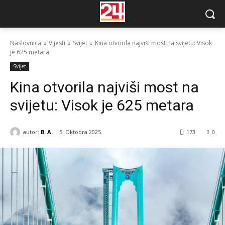
Naslovnica
Vijesti
Svijet
Kina otvorila najviši most na svijetu: Visok
je 625 metara
Svijet
Kina otvorila najviši most na
svijetu: Visok je 625 metara
autor:
B. A.
5. Oktobra 2025.
173
0