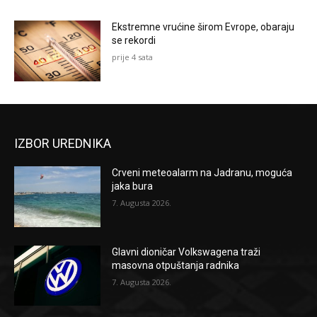
Ekstremne vrućine širom Evrope, obaraju
se rekordi
prije 4 sata
IZBOR UREDNIKA
Crveni meteoalarm na Jadranu, moguća
jaka bura
7. Augusta 2026.
Glavni dioničar Volkswagena traži
masovna otpuštanja radnika
7. Augusta 2026.