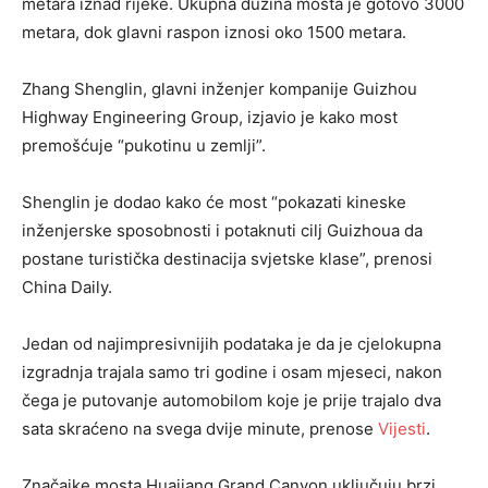
metara iznad rijeke. Ukupna dužina mosta je gotovo 3000
metara, dok glavni raspon iznosi oko 1500 metara.
Zhang Shenglin, glavni inženjer kompanije Guizhou
Highway Engineering Group, izjavio je kako most
premošćuje “pukotinu u zemlji”.
Shenglin je dodao kako će most “pokazati kineske
inženjerske sposobnosti i potaknuti cilj Guizhoua da
postane turistička destinacija svjetske klase”, prenosi
China Daily.
Jedan od najimpresivnijih podataka je da je cjelokupna
izgradnja trajala samo tri godine i osam mjeseci, nakon
čega je putovanje automobilom koje je prije trajalo dva
sata skraćeno na svega dvije minute, prenose
Vijesti
.
Značajke mosta Huajiang Grand Canyon uključuju brzi