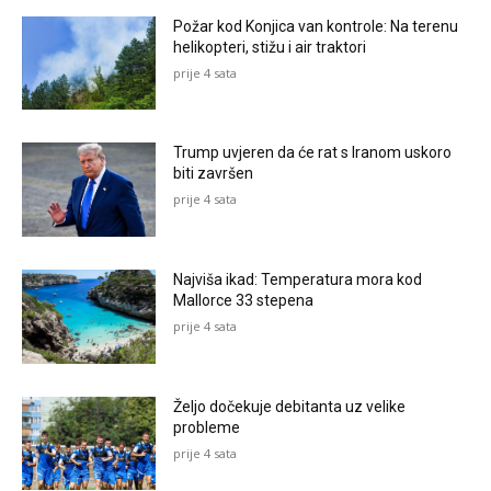
Požar kod Konjica van kontrole: Na terenu
helikopteri, stižu i air traktori
prije 4 sata
Trump uvjeren da će rat s Iranom uskoro
biti završen
prije 4 sata
Najviša ikad: Temperatura mora kod
Mallorce 33 stepena
prije 4 sata
Željo dočekuje debitanta uz velike
probleme
prije 4 sata