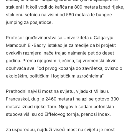
stakleni lift koji vodi do kafića na 800 metara iznad rijeke,
staklenu šetnicu na visini od 580 metara te bungee
jumping za posjetioce.
Profesor građevinarstva sa Univerziteta u Calgaryju,
Mamdouh El-Badry, istakao je za medije da bi projekt
ovakvih razmjera inače trajao najmanje pet do deset
godina. Prema njegovim riječima, taj vremenski okvir
obuhvaća sve, “od prvog kopanja do završetka, ovisno o
ekološkim, političkim i logističkim uzročnicima”.
Prethodni najviši most na svijetu, vijadukt Millau u
Francuskoj, dug je 2460 metara i nalazi se gotovo 300
metara iznad rijeke Tarn. Njegovih sedam betonskih
stupova viši su od Eiffelovog tornja, prenosi Index.
Za usporedbu, najduži viseći most na svijetu je most